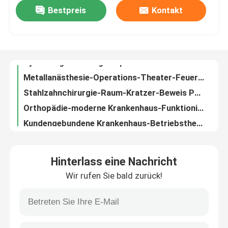
Bestpreis
Kontakt
Gynäkologie-Chirurgie-Operations-Theater-Edelstahl-Krankenhaus-Theater-Raum-Antistatisches
Metallanästhesie-Operations-Theater-Feuer-Beweis-General fertigte besonders an
Fabrik-Ausflug
Stahlzahnchirurgie-Raum-Kratzer-Beweis PVCs für Krankenhaus
Orthopädie-moderne Krankenhaus-Funktionierentheater blaue ISO 5
Qualitätskontrolle
Kundengebundene Krankenhaus-Betriebstheater-Bau-Gynäkologie mit Zusätzen
Gynäkologie-Orthopädie-hybride Krankenhaus-Funktionierentheater PLC-Steuerung
Treten Sie mit uns in Verbindung
Zahnmedizinischer Krankenhaus-Betriebstheater-Raum-Edelstahl-multi Funktions-Klasse 100 - 100000
Betäubender Krankenhaus-Betriebstheater-Edelstahl-allgemeiner Operationsraum
Nachrichten
Einfachen Sandwich-Platte installieren die modularen Cleanroom-Systeme modulares
Krankenhaus-modularer Reinraum staubfreies SUS304 ISO 6 mit Schiebetür
Fälle
Hinterlass eine Nachricht
Galvanisierte Blatt-modulare Reinraum-Feuer-Beweis-Sandwich-Platten
Wir rufen Sie bald zurück!
Krankenhaus-vorfabrizierter modularer Reinraum-industrielle Technik SUS304
Modularer Operationssaal
Staubfreie modulare Reinraum ISO 1 mit Luft-Duschdurchlauf-Kasten
Chemischer Laborapotheken-modularer Reinraum lamelliertes Brett
Modularer Reinraum
1.0mm automatischer Reinraum-Tür-Edelstahl-luftdicht verschlossene Schiebetüren