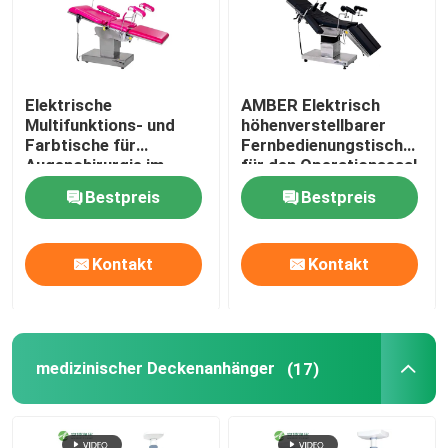
Elektrische
AMBER Elektrisch
Multifunktions- und
höhenverstellbarer
Farbtische für
Fernbedienungstisch
Augenchirurgie im
für den Operationssaal,
Krankenhaus
Wirbelsäulenchirurgie
Bestpreis
Bestpreis
Kontakt
Kontakt
medizinischer Deckenanhänger
(17)