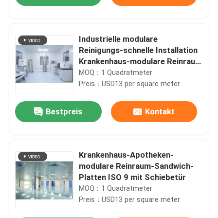
Industrielle modulare
Reinigungs-schnelle Installation
Krankenhaus-modulare Reinraum
ISO
MOQ：1 Quadratmeter
Preis：USD13 per square meter
Bestpreis
Kontakt
Haus
Krankenhaus-Apotheken-
modulare Reinraum-Sandwich-
Platten ISO 9 mit Schiebetür
Produkte
MOQ：1 Quadratmeter
Preis：USD13 per square meter
Über uns