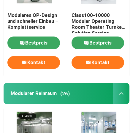
Wand-Sandwich-Platten
Modulares OP-Design
Class100-10000
und schneller Einbau –
Modular Operating
Komplettservice
Room Theater Turnkey
Edelstahlluftdusche
Solution Service
Bestpreis
Bestpreis
Edelstahl-Durchlauf-Kasten
Kontakt
Kontakt
Lüfterfiltereinheit
Medizinische Edelstahl-Wanne
Modularer Reinraum
(26)
Edelstahl-medizinisches Kabinett
Klimaanlageeinheit