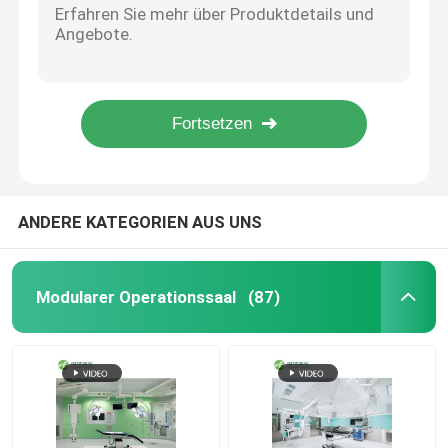
220V automatische Pendeltür 350mm/Sec Aluminiumcleanroom-Tür
Automatische Krankenhaus-Tür
Blaue gleitende automatische Krankenhaus-Tür-Aluminiumlegierung 1000*2100mm
1500*2130mm Krankenhaus-Pendeltür galvanisierte elektrischer StahlReinraum-Schiebetüren
2s - automatische Tür-Krankenhaus-Chirurgie-Zimmertür 30N des Krankenhaus-4s
chirurgischer Operationstisch
wasserdichter Haupteingang der 1.0mm Edelstahl-automatischer Krankenhaus-Tür-1000*2100mm
medizinischer Deckenanhänger
ANDERE KATEGORIEN AUS UNS
Chirurgisches Licht LED
Modularer Operationssaal
(87)
Operationssaal für Chirurgie
Krankenhaus-Operationssaal
Pharmazeutische Reinraum-Tür