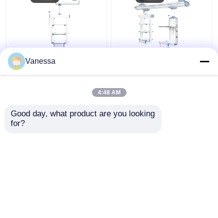
AMBER Flexible
Krankenhaus elektrisch
Vanessa
Integrierte Funktionen
verstellbares
Decken montierte
medizinisches
medizinische
Anhänger
4:48 AM
Gashänger
Chirurgischer Boom
Bestpreis
Bestpreis
Good day, what product are you looking 
for?
Kontakt
Kontakt
Sehen Sie mehr an
Startseite
Über uns
Kontakt
Desktop Site