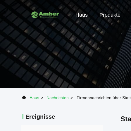
Haus
Produkte
Haus
>
Nachrichten
>
Firmennachrichten über Stat
Ereignisse
Sta