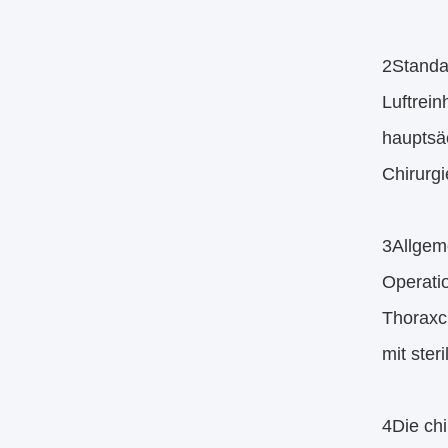
2Standa
Luftrei
hauptsä
Chirurgi
3Allgem
Operati
Thoraxc
mit ste
4Die ch