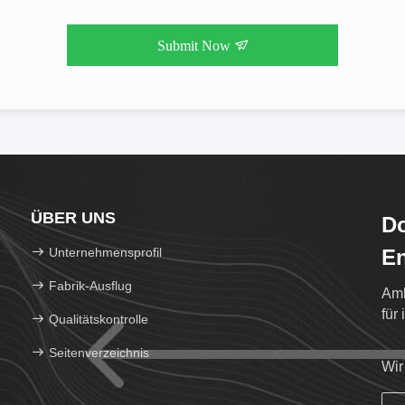
Submit Now
ÜBER UNS
Do
Unternehmensprofil
En
Fabrik-Ausflug
Amb
für
Qualitätskontrolle
Seitenverzeichnis
Wir