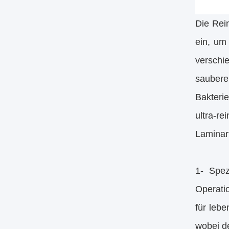
Die Rei
ein, um
verschi
saubere
Bakterie
ultra
Laminar
1- Spez
Operati
für leb
wobei de