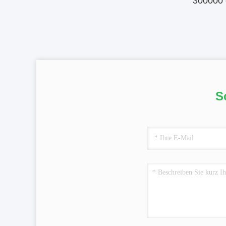
300000 
S