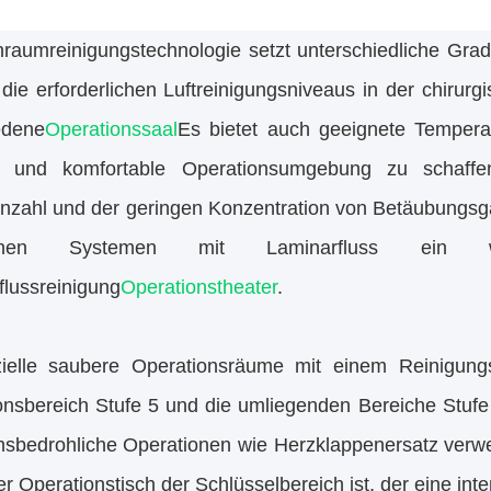
nraumreinigungstechnologie setzt unterschiedliche Grad
 die erforderlichen Luftreinigungsniveaus in der chiru
edene
Operationssaal
Es bietet auch geeignete Temperat
 und komfortable Operationsumgebung zu schaffen
nzahl und der geringen Konzentration von Betäubungsgas
-reinen Systemen mit Laminarfluss ein w
flussreinigung
Operationstheater
.
ielle saubere Operationsräume mit einem Reinigungs
onsbereich Stufe 5 und die umliegenden Bereiche Stufe
ensbedrohliche Operationen wie Herzklappenersatz verwe
r Operationstisch der Schlüsselbereich ist, der eine inte