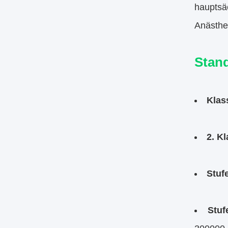
hauptsäc
Anästhe
Stan
Klas
2. Kl
Stufe
Stuf