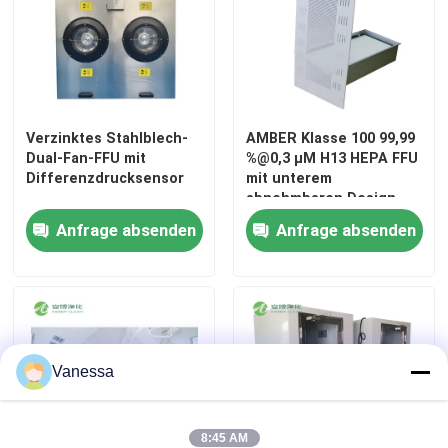
Automatische Krankenhaus-Tür
chirurgischer Operationstisch
Verzinktes Stahlblech-
AMBER Klasse 100 99,99
Dual-Fan-FFU mit
%@0,3 μM H13 HEPA FFU
medizinischer Deckenanhänger
Differenzdrucksensor
mit unterem
abnehmbaren Design
Anfrage absenden
Anfrage absenden
Chirurgisches Licht LED
Operationssaal für Chirurgie
Krankenhaus-Operationssaal
Vanessa
Pharmazeutische Reinraum-Tür
8:45 AM