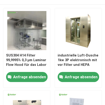
Fabrik-Ausflug
Qualitätskontrolle
Treten Sie mit uns in Verbindung
SUS304 H14 Filter
industrielle Luft-Dusche
Nachrichten
99,9995% 0,3 μm Laminar
1kw 3P elektronisch mit
Flow Hood für das Labor
vor Filter und HEPA
Fälle
Anfrage absenden
Anfrage absenden
Modularer Operationssaal
Modularer Reinraum