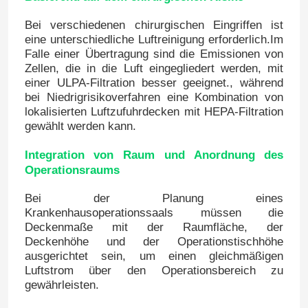
Bei verschiedenen chirurgischen Eingriffen ist
Wand-Sandwich-Platten
eine unterschiedliche Luftreinigung erforderlich.Im
Falle einer Übertragung sind die Emissionen von
Zellen, die in die Luft eingegliedert werden, mit
Edelstahlluftdusche
einer ULPA-Filtration besser geeignet., während
bei Niedrigrisikoverfahren eine Kombination von
lokalisierten Luftzufuhrdecken mit HEPA-Filtration
Edelstahl-Durchlauf-Kasten
gewählt werden kann.
Integration von Raum und Anordnung des
Lüfterfiltereinheit
Operationsraums
Bei der Planung eines
Medizinische Edelstahl-Wanne
Krankenhausoperationssaals müssen die
Deckenmaße mit der Raumfläche, der
Deckenhöhe und der Operationstischhöhe
Edelstahl-medizinisches Kabinett
ausgerichtet sein, um einen gleichmäßigen
Luftstrom über den Operationsbereich zu
gewährleisten.
Klimaanlageeinheit