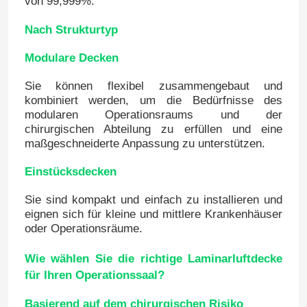
von 99,999%.
Nach Strukturtyp
Automatische Krankenhaus-Tür
Modulare Decken
chirurgischer Operationstisch
Sie können flexibel zusammengebaut und
kombiniert werden, um die Bedürfnisse des
modularen Operationsraums und der
medizinischer Deckenanhänger
chirurgischen Abteilung zu erfüllen und eine
maßgeschneiderte Anpassung zu unterstützen.
Chirurgisches Licht LED
Einstücksdecken
Sie sind kompakt und einfach zu installieren und
Operationssaal für Chirurgie
eignen sich für kleine und mittlere Krankenhäuser
oder Operationsräume.
Krankenhaus-Operationssaal
Wie wählen Sie die richtige Laminarluftdecke
für Ihren Operationssaal?
Pharmazeutische Reinraum-Tür
Basierend auf dem chirurgischen Risiko