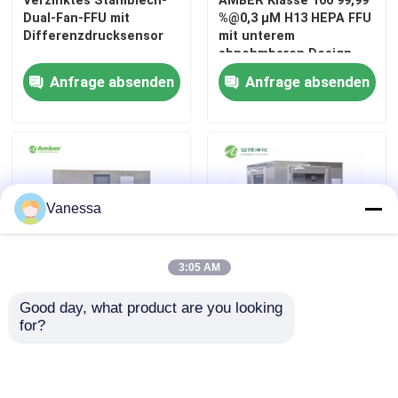
Verzinktes Stahlblech-
AMBER Klasse 100 99,99
Dual-Fan-FFU mit
%@0,3 μM H13 HEPA FFU
Differenzdrucksensor
mit unterem
abnehmbaren Design
Anfrage absenden
Anfrage absenden
Vanessa
3:05 AM
Good day, what product are you looking 
Biomedizinische Tiere
Luftdusche aus
for?
Edelstahl-Puls-Xenon-
Edelstahl für
Lichtpassbox für das
Operationsräume
Labor
Anfrage absenden
Anfrage absenden