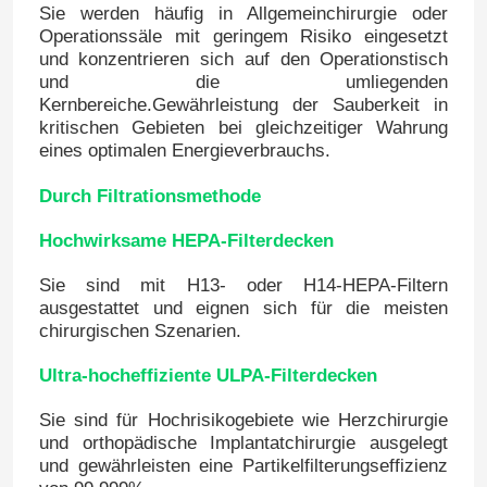
Sie werden häufig in Allgemeinchirurgie oder
Operationssäle mit geringem Risiko eingesetzt
und konzentrieren sich auf den Operationstisch
Fabrik-Ausflug
und die umliegenden
Kernbereiche.Gewährleistung der Sauberkeit in
kritischen Gebieten bei gleichzeitiger Wahrung
Qualitätskontrolle
eines optimalen Energieverbrauchs.
Durch Filtrationsmethode
Treten Sie mit uns in Verbindung
Hochwirksame HEPA-Filterdecken
Nachrichten
Sie sind mit H13- oder H14-HEPA-Filtern
ausgestattet und eignen sich für die meisten
chirurgischen Szenarien.
Fälle
Ultra-hocheffiziente ULPA-Filterdecken
Modularer Operationssaal
Sie sind für Hochrisikogebiete wie Herzchirurgie
und orthopädische Implantatchirurgie ausgelegt
und gewährleisten eine Partikelfilterungseffizienz
Modularer Reinraum