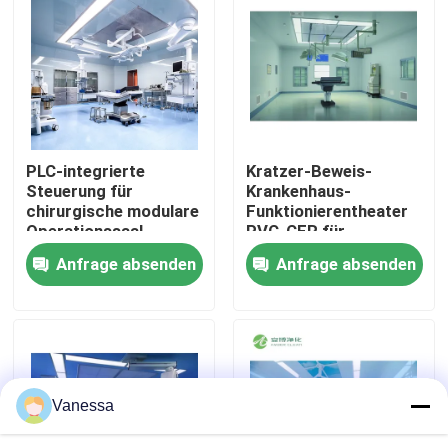
Fabrik-Ausflug
Qualitätskontrolle
PLC-integrierte
Kratzer-Beweis-
Treten Sie mit uns in Verbindung
Steuerung für
Krankenhaus-
chirurgische modulare
Funktionierentheater
Operationssaal-
PVC-CER für
Nachrichten
Komplettlösung
Krankenhaus-schnelle
Anfrage absenden
Anfrage absenden
Versammlung
Fälle
Modularer Operationssaal
Vanessa
Modularer Reinraum