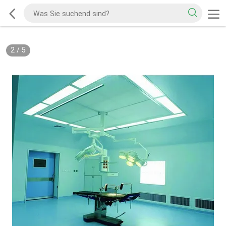
2
/
5