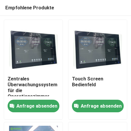
Empfohlene Produkte
Zentrales
Touch Screen
Überwachungssystem
Bedienfeld
für die
Haus
Operationszimmer -
All-in-One-
Anfrage absenden
Anfrage absenden
Bedienlösung mit 6-
Produkte
Systemintegration
Über uns