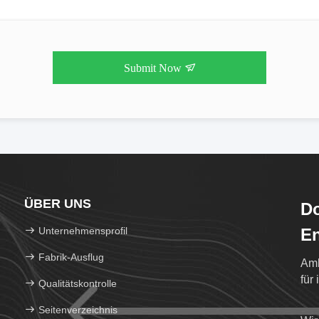
Submit Now
ÜBER UNS
Do
Unternehmensprofil
En
Fabrik-Ausflug
Amb
für
Qualitätskontrolle
Seitenverzeichnis