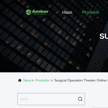
Haus
Produkte
S
Haus
>
Produkte
>
Surgical Operation Theater Online