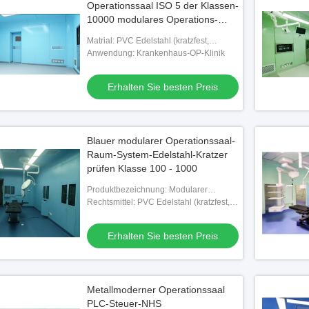
Operationssaal ISO 5 der Klassen-
10000 modulares Operations-
Theater vor
Matrial: PVC Edelstahl (kratzfest,
feuerfest)
Anwendung: Krankenhaus-OP-Klinik
Erhalten Sie besten Preis
Blauer modularer Operationssaal-
Raum-System-Edelstahl-Kratzer
prüfen Klasse 100 - 1000
Produktbezeichnung: Modularer
Operationssaal
Rechtsmittel: PVC Edelstahl (kratzfest,
feuerfest)
Erhalten Sie besten Preis
Metallmoderner Operationssaal
PLC-Steuer-NHS