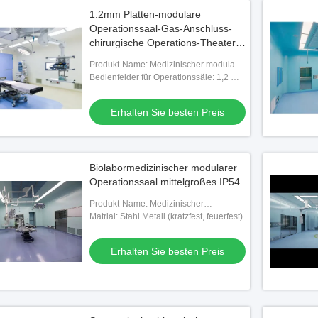
1.2mm Platten-modulare
Operationssaal-Gas-Anschluss-
chirurgische Operations-Theater
PLC-Steuerung
Produkt-Name: Medizinischer modularer
Operationssaal
Bedienfelder für Operationssäle: 1,2 mm
Elektrolytplatte mit PVC-Behandlung
Erhalten Sie besten Preis
Biolabormedizinischer modularer
Operationssaal mittelgroßes IP54
Produkt-Name: Medizinischer
Operationssaal
Matrial: Stahl Metall (kratzfest, feuerfest)
Erhalten Sie besten Preis