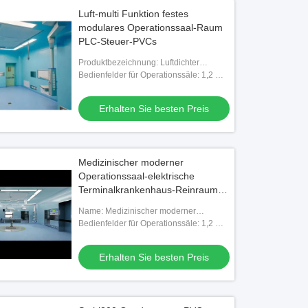
Luft-multi Funktion festes
modulares Operationssaal-Raum
PLC-Steuer-PVCs
Produktbezeichnung: Luftdichter
Operationssaal
Bedienfelder für Operationssäle: 1,2 mm
Elektrolytplatte mit PVC-Behandlung
Erhalten Sie besten Preis
Medizinischer moderner
Operationssaal-elektrische
Terminalkrankenhaus-Reinraum-
Platte
Name: Medizinischer moderner
Operationssaal
Bedienfelder für Operationssäle: 1,2 mm
Elektrolytplatte mit PVC-Behandlung
Erhalten Sie besten Preis