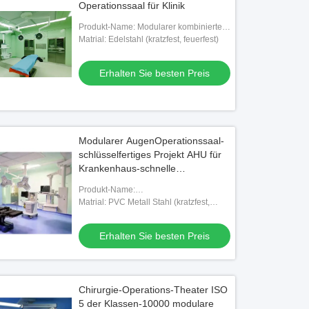
Operationssaal für Klinik
Produkt-Name: Modularer kombinierter
Operationssaal aus Stahl
Matrial: Edelstahl (kratzfest, feuerfest)
Erhalten Sie besten Preis
Modularer AugenOperationssaal-
schlüsselfertiges Projekt AHU für
Krankenhaus-schnelle
Versammlung
Produkt-Name:
Schnellversammlungsraum des
Matrial: PVC Metall Stahl (kratzfest,
Krankenhauses
feuerfest)
Erhalten Sie besten Preis
Chirurgie-Operations-Theater ISO
5 der Klassen-10000 modulare