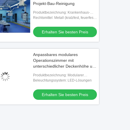
Projekt-Bau-Reinigung
Produktbezeichnung: Krankenhaus-
Operationssaal
Rechtsmittel: Metall (kratzfest, feuerfest)
Stahl PVC
Erhalten Sie besten Preis
Anpassbares modulares
Operationszimmer mit
unterschiedlicher Deckenhöhe und
HEPA-Filtern
Produktbezeichnung: Modularer
Operationssaal
Beleuchtungssystem: LED-Lösungen
Erhalten Sie besten Preis