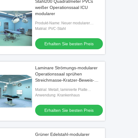
Stahl200 Quadratmeter PVCs
weißer Operationssaal ICU
modularer
Produkt-Name: Neuer modularer
Operationssaal
Matrial: PVC-Stahl
Erhalten Sie besten Preis
Laminare Strömungs-modularer
Operationssaal sprühen
Streichmasse-Kratzer-Beweis-
Stahl
Matrial: Metall, laminierte Platte
(kratzfest, feuerfest)
Anwendung: Krankenhaus
Erhalten Sie besten Preis
Grüner Edelstahl-modularer