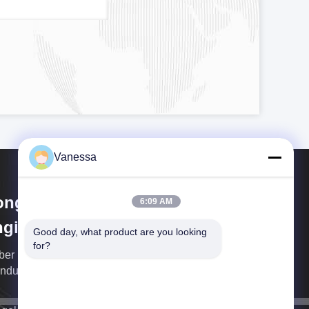
Vanessa
ngguan Amber Purification
6:09 AM
gineering Limited
Good day, what product are you looking 
for?
er Focus auf one-stop Ingenieurdienstleistungen
 industrielle Cleanrooms und Operationssäle.