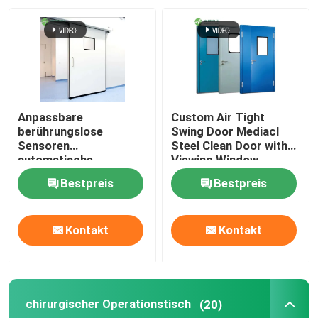
Fabrik-Ausflug
Qualitätskontrolle
Anpassbare
Custom Air Tight
Treten Sie mit uns in Verbindung
berührungslose
Swing Door Mediacl
Sensoren
Steel Clean Door with
automatische
Viewing Window
Krankenhaustüren
Nachrichten
Bestpreis
Bestpreis
Fälle
Kontakt
Kontakt
Modularer Operationssaal
chirurgischer Operationstisch
(20)
Modularer Reinraum