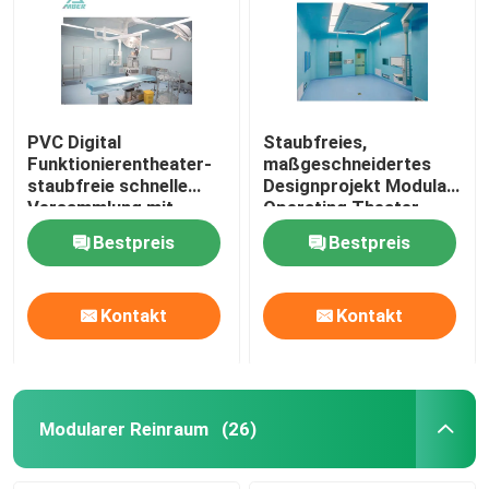
PVC Digital
Staubfreies,
Funktionierentheater-
maßgeschneidertes
staubfreie schnelle
Designprojekt Modular
Versammlung mit
Operating Theater
automatischer
Bestpreis
Bestpreis
Schiebetür
Kontakt
Kontakt
Modularer Reinraum
(26)