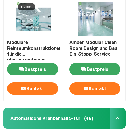
Modulare
Amber Modular Clean
Reinraumkonstruktionen
Room Design und Bau
für die
Ein-Stopp-Service
pharmazeutische
Produktion
Bestpreis
Bestpreis
Kontakt
Kontakt
Haus
Produkte
Automatische Krankenhaus-Tür
(46)
Über uns