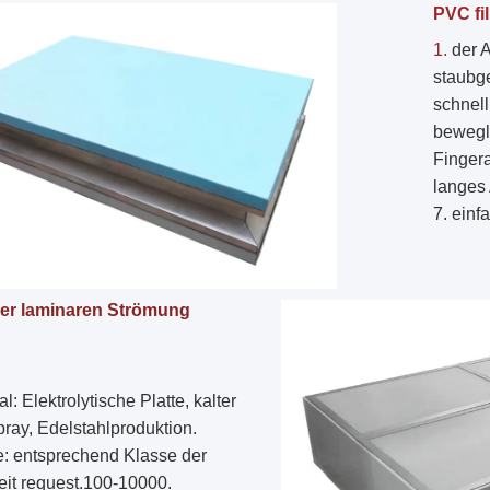
PVC fi
1. 
der A
staubge
schnel
bewegli
Fingera
langes 
7. einf
er laminaren Strömung
al
: 
Elektrolytische Platte, kalter 
pray, Edelstahlproduktion.
: entsprechend Klasse der 