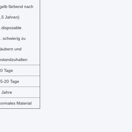
gelb färbend nach
,5 Jahren)
.disposable
. schwierig zu
säubern und
nstandzuhalten
10 Tage
15-20 Tage
 Jahre
ormales Material