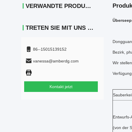
Produk
VERWANDTE PRODUKTE
Überseepr
TRETEN SIE MIT UNS IN VERBINDUNG
Dongguan 
86--15015139152
Bezirk, ph
vanessa@amberdg.com
Wir stelle
Verfügung
Kontakt jetzt
Sauberkei
Entwurfs
(von der S