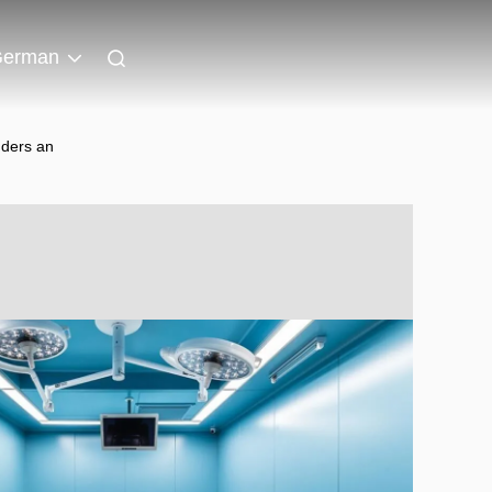
erman
nders an