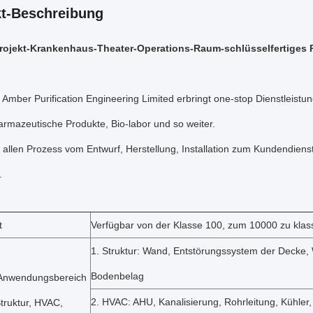
t-Beschreibung
ojekt-Krankenhaus-Theater-Operations-Raum-schlüsselfertiges P
Amber Purification Engineering Limited erbringt one-stop Dienstleis
armazeutische Produkte, Bio-labor und so weiter.
n allen Prozess vom Entwurf, Herstellung, Installation zum Kundendienst
.
t
Verfügbar von der Klasse 100, zum 10000 zu klass
1. Struktur: Wand, Entstörungssystem der Decke, 
Bodenbelag
-Anwendungsbereich
2. HVAC: AHU, Kanalisierung, Rohrleitung, Kühler, 
truktur, HVAC,