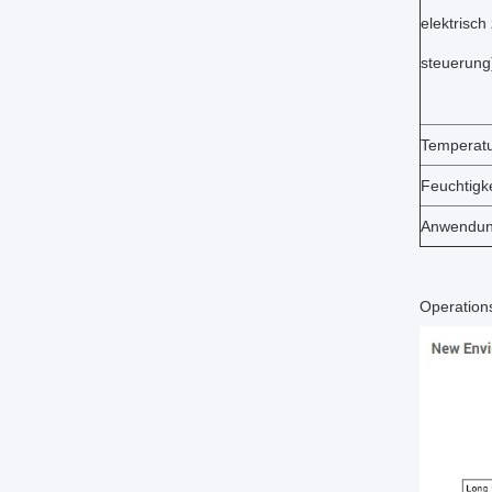
elektrisch
steuerung
Temperat
Feuchtigke
Anwendu
Operations