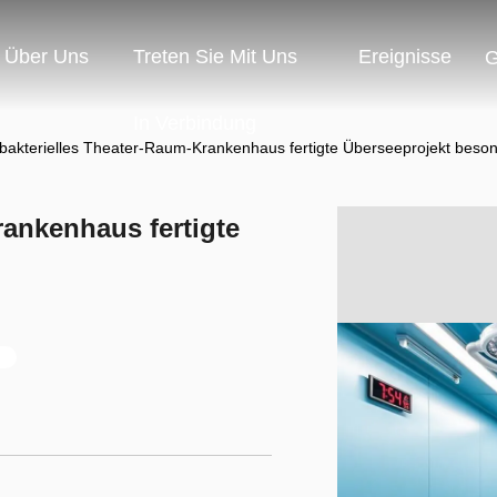
Über Uns
Treten Sie Mit Uns
Ereignisse
G
In Verbindung
ibakterielles Theater-Raum-Krankenhaus fertigte Überseeprojekt beso
rankenhaus fertigte