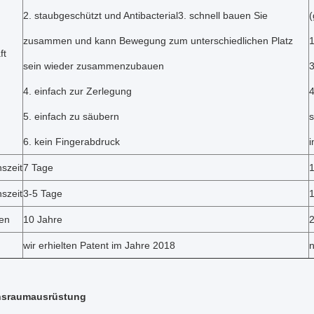
2. staubgeschützt und Antibacterial3. schnell bauen Sie
(
zusammen und kann Bewegung zum unterschiedlichen Platz
1
ft
sein wieder zusammenzubauen
3
4. einfach zur Zerlegung
4
5. einfach zu säubern
6. kein Fingerabdruck
i
szeit
7 Tage
nszeit
3-5 Tage
ben
10 Jahre
2
wir erhielten Patent im Jahre 2018
n
nsraumausrüstung