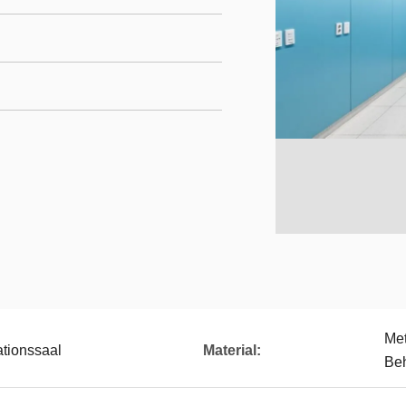
Met
ationssaal
Material:
Be