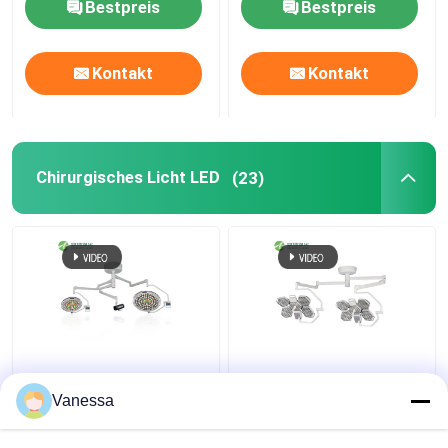
Bestpreis
Bestpreis
Kontakt
Kontakt
Chirurgisches Licht LED
(23)
Hoapital
AMBER Schattenlose
Operationslicht
160000lx LED-
Vanessa
Schattenlose LED-
Operationsleuchten für
Lampen
Operationssäle in