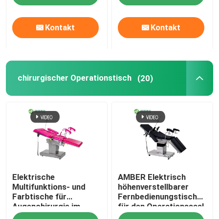
Kontakt
Kontakt
chirurgischer Operationstisch
(20)
Elektrische
AMBER Elektrisch
Multifunktions- und
höhenverstellbarer
Farbtische für
Fernbedienungstisch
Augenchirurgie im
für den Operationssaal,
Krankenhaus
Wirbelsäulenchirurgie