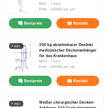
MOQ：1 Satz
Preis：USD800 per set
Fabrik-Ausflug
Bestpreis
Kontakt
Qualitätskontrolle
Treten Sie mit uns in Verbindung
200 kg abnehmbarer flexibler
medizinischer Deckenanhänger
für das Krankenhaus
Nachrichten
MOQ：1 Satz
Preis：USD800 per set
Fälle
Bestpreis
Kontakt
Modularer Operationssaal
Weißer chirurgischer Decken-
Modularer Reinraum
Anhänger 340 Grad-einarmiger