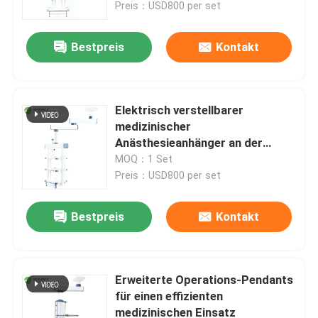
Preis：USD800 per set
Bestpreis
Kontakt
Elektrisch verstellbarer
medizinischer
Anästhesieanhänger an der
Decke
MOQ：1 Set
Preis：USD800 per set
Bestpreis
Kontakt
Haus
Produkte
Erweiterte Operations-Pendants
für einen effizienten
medizinischen Einsatz
Über uns