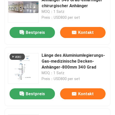
chirurgischer Anhänger
MOQ：1 Satz
Automatische Krankenhaus-Tür
Preis：USD800 per set
chirurgischer Operationstisch
Bestpreis
Kontakt
medizinischer Deckenanhänger
Länge des Aluminiumlegierungs-
Gas-medizinische Decken-
Chirurgisches Licht LED
Anhänger-800mm 340 Grad
MOQ：1 Satz
Operationssaal für Chirurgie
Preis：USD800 per set
Bestpreis
Kontakt
Krankenhaus-Operationssaal
Pharmazeutische Reinraum-Tür