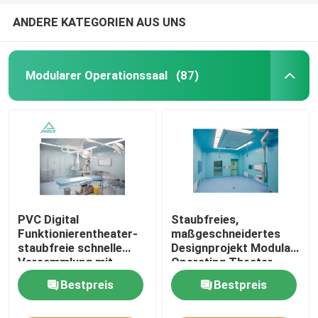
ANDERE KATEGORIEN AUS UNS
Modularer Operationssaal
(87)
PVC Digital
Staubfreies,
Funktionierentheater-
maßgeschneidertes
staubfreie schnelle
Designprojekt Modular
Versammlung mit
Operating Theater
automatischer
Bestpreis
Bestpreis
Schiebetür