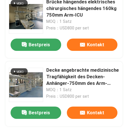
Brücke hängendes elektrisches
chirurgisches hängendes 160kg
Wand-Sandwich-Platten
750mm Arm-ICU
MOQ：1 Satz
Preis：USD800 per set
Edelstahlluftdusche
Bestpreis
Kontakt
Edelstahl-Durchlauf-Kasten
Lüfterfiltereinheit
Decke angebrachte medizinische
Tragfähigkeit des Decken-
Anhänger-750mm des Arm-
Medizinische Edelstahl-Wanne
160kg
MOQ：1 Satz
Preis：USD800 per set
Edelstahl-medizinisches Kabinett
Bestpreis
Kontakt
Klimaanlageeinheit