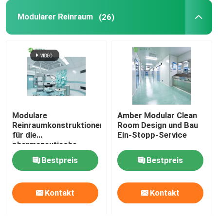
Modularer Reinraum
(26)
Wand-Sandwich-Platten
Edelstahlluftdusche
Edelstahl-Durchlauf-Kasten
Modulare
Amber Modular Clean
Lüfterfiltereinheit
Reinraumkonstruktionen
Room Design und Bau
für die
Ein-Stopp-Service
pharmazeutische
Medizinische Edelstahl-Wanne
Produktion
Bestpreis
Bestpreis
Edelstahl-medizinisches Kabinett
Kontakt
Kontakt
Klimaanlageeinheit