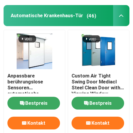
Automatische Krankenhaus-Tür
(46)
Anpassbare
Custom Air Tight
berührungslose
Swing Door Mediacl
Sensoren
Steel Clean Door with
automatische
Viewing Window
Krankenhaustüren
Bestpreis
Bestpreis
Kontakt
Kontakt