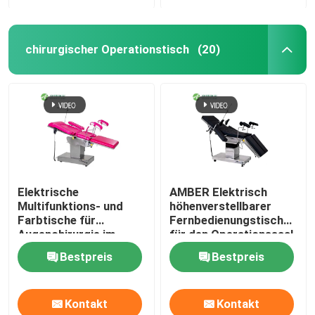
chirurgischer Operationstisch
(20)
Elektrische
AMBER Elektrisch
Multifunktions- und
höhenverstellbarer
Farbtische für
Fernbedienungstisch
Augenchirurgie im
für den Operationssaal,
Krankenhaus
Wirbelsäulenchirurgie
Bestpreis
Bestpreis
Kontakt
Kontakt