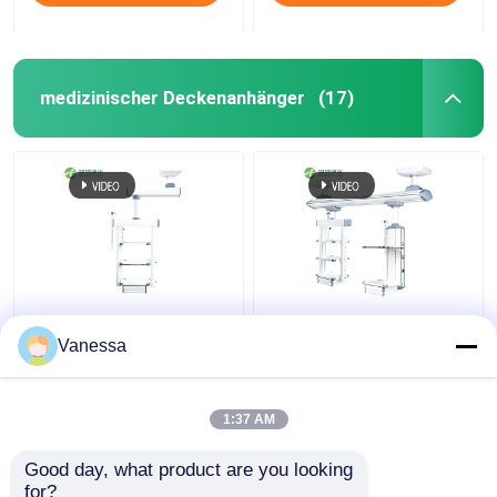
medizinischer Deckenanhänger
(17)
AMBER Flexible
Krankenhaus elektrisch
Integrierte Funktionen
verstellbares
Vanessa
Decken montierte
medizinisches
medizinische
Anhänger
Gashänger
Chirurgischer Boom
1:37 AM
Bestpreis
Bestpreis
Good day, what product are you looking 
for?