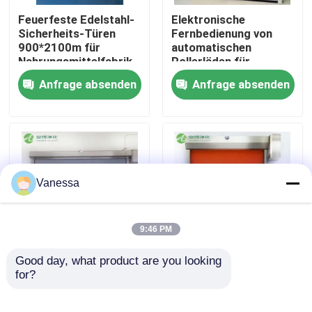
Feuerfeste Edelstahl-
Elektronische
Sicherheits-Türen
Fernbedienung von
Fabrik-Ausflug
900*2100m für
automatischen
Nahrungsmittelfabrik-
Rollerläden für
Labor
gewerbliche Zwecke
Anfrage absenden
Anfrage absenden
Qualitätskontrolle
Treten Sie mit uns in Verbindung
Nachrichten
Vanessa
Fälle
9:46 PM
Modularer Operationssaal
Good day, what product are you looking 
AMBER Feuerfeste
B1 Flammschutz-
for?
Gewerbe- und
Fernbedienung PVC-
Industrie-Rollladen
Schnellrollen Tür
Modularer Reinraum
Sicherheit Anti-Pinch