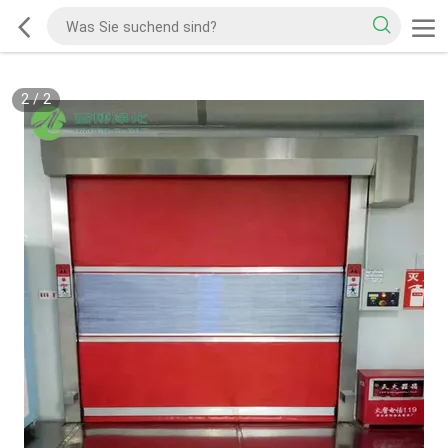
2
/
2