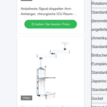
Rotation
Anästhesie-Signal-doppelter Arm-
Standar
Anhänger, chirurgische ICU Raum-
Einheit des Krankenhaus-
(besonde
Erhalten Sie besten Preis
angeferti
(Amerika
Standard
Britische
Europäis
Standard
Japanisc
Standard
Video
Sockel