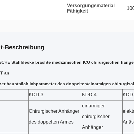
Versorgungsmaterial-
100
Fähigkeit
t-Beschreibung
SCHE Stahldecke brachte medizinischen ICU chirurgischen häng
T an
her hauptsächlichparameter des doppelten/einarmigen chirurgis
KDD-3
KDD-4
KDD
einarmiger
Chirurgischer Anhänger
elekt
chirurgischer
des doppelten Armes
Anäs
Anhänger