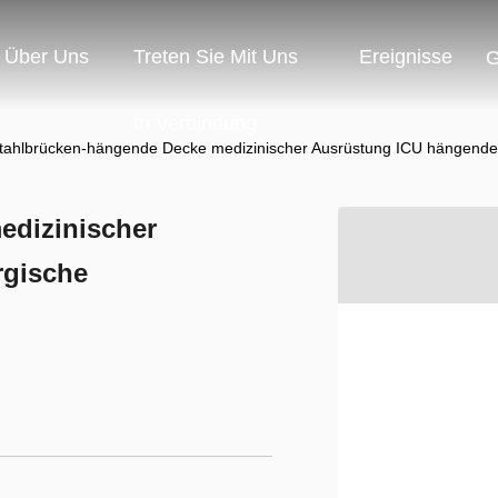
Über Uns
Treten Sie Mit Uns
Ereignisse
G
In Verbindung
tahlbrücken-hängende Decke medizinischer Ausrüstung ICU hängende 
edizinischer
rgische