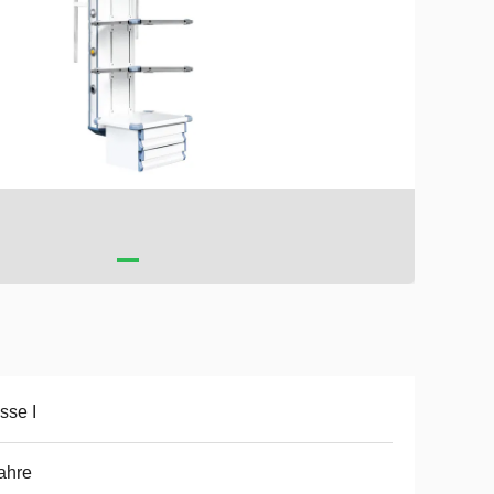
sse I
ahre