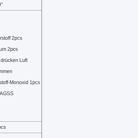
0°
stoff 2pcs
um 2pcs
drücken Luft
ammen
stoff-Monoxid 1pcs
 AGSS
pcs