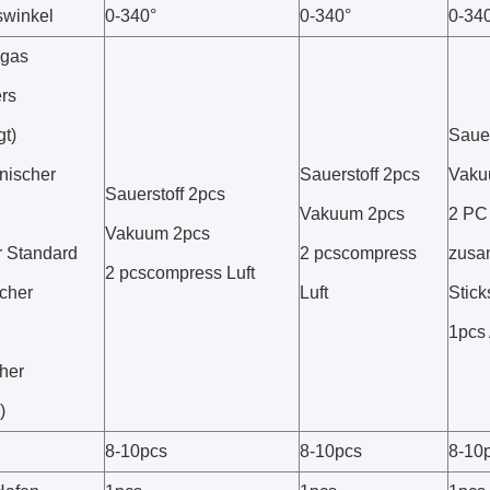
swinkel
0-340°
0-340°
0-34
dgas
rs
gt)
Sauer
nischer
Sauerstoff 2pcs
Vaku
Sauerstoff 2pcs
Vakuum 2pcs
2 PC 
Vakuum 2pcs
r Standard
2 pcscompress
zus
2 pcscompress Luft
cher
Luft
Stick
1pcs
her
)
8-10pcs
8-10pcs
8-10