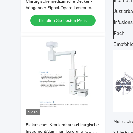
Internet-
Chirurgische medizinische Decken-
hängender Signal-Operationsraum-
Justierba
Anhänger ICU
Erhalten Sie besten Preis
Infusion
Fach
Empfehle
Video
Mehrfachve
Elektrisches Krankenhaus-chirurgische
InstrumentAluminiumlegierung ICU-
2.Electric