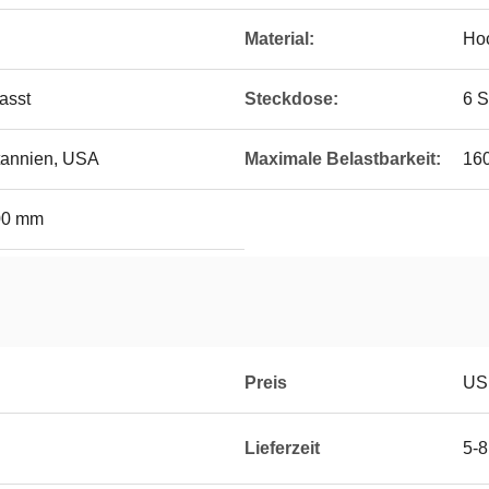
Material:
Hoc
asst
Steckdose:
6 S
tannien, USA
Maximale Belastbarkeit:
160
00 mm
Preis
US
Lieferzeit
5-8