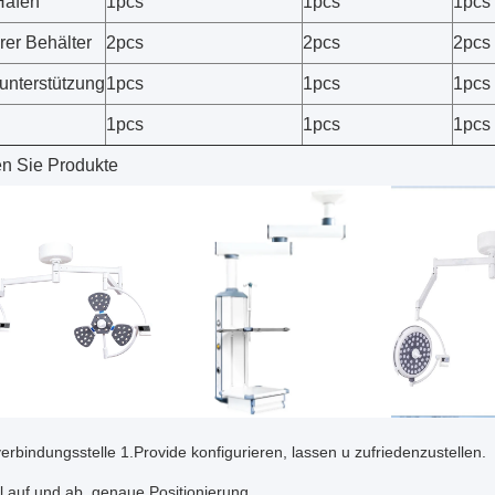
Hafen
1pcs
1pcs
1pcs
rer Behälter
2pcs
2pcs
2pcs
sunterstützung
1pcs
1pcs
1pcs
1pcs
1pcs
1pcs
n Sie Produkte
rbindungsstelle 1.Provide konfigurieren, lassen u zufriedenzustellen.
al auf und ab, genaue Positionierung.