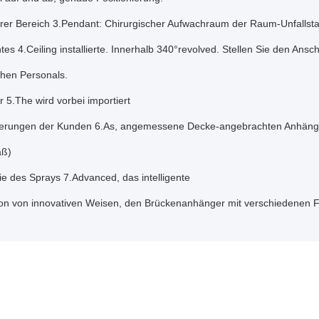
er Bereich 3.Pendant: Chirurgischer Aufwachraum der Raum-Unfallsta
es 4.Ceiling installierte. Innerhalb 340°revolved. Stellen Sie den Ans
chen Personals.
 5.The wird vorbei importiert
derungen der Kunden 6.As, angemessene Decke-angebrachten Anhänger
aß)
e des Sprays 7.Advanced, das intelligente
on von innovativen Weisen, den Brückenanhänger mit verschiedenen 