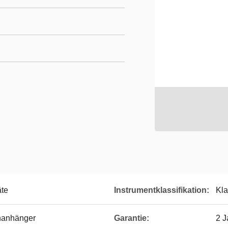
äte
Instrumentklassifikation:
Kla
nanhänger
Garantie:
2 J