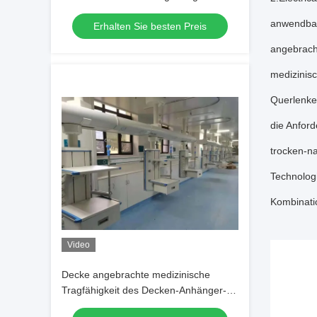
Decken-Anhänger
anwendbar
Erhalten Sie besten Preis
angebracht
medizinis
Querlenker
die Anfor
trocken-n
Technologi
Kombinati
Video
Decke angebrachte medizinische
Tragfähigkeit des Decken-Anhänger-
750mm des Arm-160kg