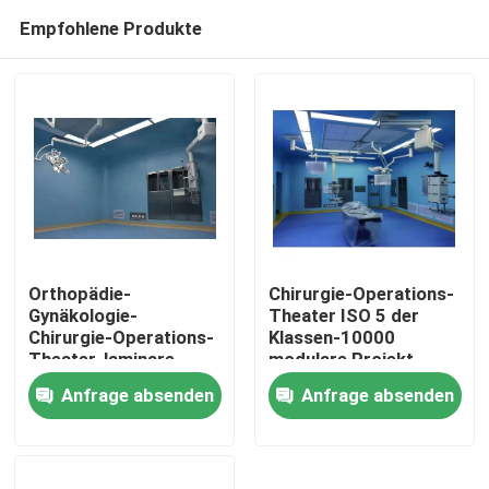
Empfohlene Produkte
Orthopädie-
Chirurgie-Operations-
Gynäkologie-
Theater ISO 5 der
Chirurgie-Operations-
Klassen-10000
Haus
Theater-laminare
modulare Projekt-
Strömungs-Klasse
Bau-Reinigung
Anfrage absenden
Anfrage absenden
100 - 1000
Produkte
Über uns