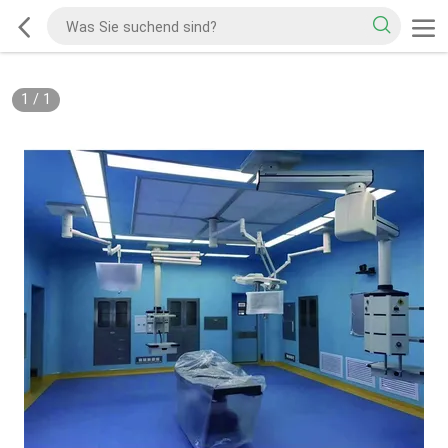
1
/
1