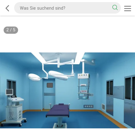
2
/
5