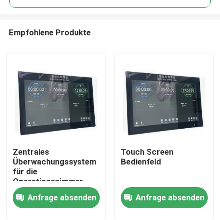
Empfohlene Produkte
Zentrales
Touch Screen
Haus
Überwachungssystem
Bedienfeld
für die
Operationszimmer -
Produkte
All-in-One-
Anfrage absenden
Anfrage absenden
Bedienlösung mit 6-
Systemintegration
Über uns