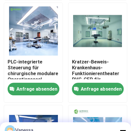
Fabrik-Ausflug
Qualitätskontrolle
Treten Sie mit uns in Verbindung
PLC-integrierte
Kratzer-Beweis-
Steuerung für
Krankenhaus-
Nachrichten
chirurgische modulare
Funktionierentheater
Operationssaal-
PVC-CER für
Komplettlösung
Krankenhaus-schnelle
Anfrage absenden
Anfrage absenden
Fälle
Versammlung
Modularer Operationssaal
Modularer Reinraum
Vanessa