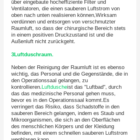
über eingebaute hocheffiziente Filter und
Ventilatoren, die einen sauberen Luftstrom von
oben nach unten realisieren können,Wirksam
verdünnen und entsorgen von verschmutzter
Raumluft, so dass der chirurgische Bereich stets
in einem positiven Druckzustand ist und die
Außenluft nicht zurückgeht.
3Luftduschraum.
Neben der Reinigung der Raumluft ist es ebenso
wichtig, das Personal und die Gegenstände, die in
den Operationssaal gelangen, zu
kontrollieren.
Luftdusche
ist das "Luftbad", durch
das das medizinische Personal gehen muss,
Haus
bevor es in den Operationssaal kommt.Es
verringert das Risiko, dass Schadstoffe in den
sauberen Bereich gelangen, indem es Staub und
Produkte
Mikroorganismen, die sich an den Oberflächen
des menschlichen Körpers und der Kleidung
befinden, mit einem schnellen sauberen Luftstrom
Über uns
wegblasen kann..