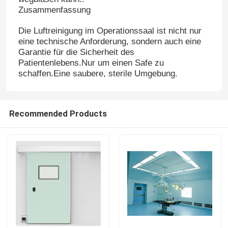
Zusammenfassung
Fabrik-Ausflug
Die Luftreinigung im Operationssaal ist nicht nur
eine technische Anforderung, sondern auch eine
Garantie für die Sicherheit des
Qualitätskontrolle
Patientenlebens.Nur um einen Safe zu
schaffen.Eine saubere, sterile Umgebung.
Treten Sie mit uns in Verbindung
Recommended Products
Nachrichten
Fälle
Modularer Operationssaal
Modularer Reinraum