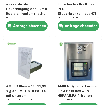
wasserdichter
Lamelliertes Brett des
Haupteingang der 1.0mm
PLC-
Automatische Krankenhaus-Tür
Edelstahl-automatischer
Steuerkrankenhaus-OT
Krankenhaus-Tür-
Raum installierte schnell
1000*2100mm
Anfrage absenden
Anfrage absenden
chirurgischer Operationstisch
medizinischer Deckenanhänger
Chirurgisches Licht LED
Operationssaal für Chirurgie
Krankenhaus-Operationssaal
AMBER Klasse 100 99,99
AMBER Dynamic Laminar
%@0,3 μM H13 HEPA FFU
Flow Pass Box with
mit unterem
HEPA/ULPA filtration
abnehmbaren Design
with UV lamp
Pharmazeutische Reinraum-Tür