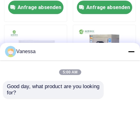
Anfrage absenden
Anfrage absenden
Vanessa
5:00 AM
Good day, what product are you looking 
AMBER SUS 304 / 201
Dynamische
for?
Mechanische Interlock
Luftduschen-Schleuse
Haus
Dynamische Schleuse in
mit UV-Lampe für die
der Pharma
Elektronikfertigung
Anfrage absenden
Anfrage absenden
Produkte
Über uns