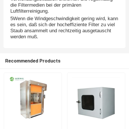
die Filtermedien bei der primären
Luftfilterreinigung.
Fabrik-Ausflug
5Wenn die Windgeschwindigkeit gering wird, kann
es sein, daß sich der hocheffiziente Filter zu viel
Staub ansammelt und rechtzeitig ausgetauscht
Qualitätskontrolle
werden muß.
Treten Sie mit uns in Verbindung
Recommended Products
Nachrichten
Fälle
Modularer Operationssaal
Modularer Reinraum