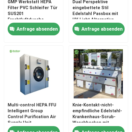
GMP Werkstatt HEPA
Dual Perspektive
Filter PVC Schleifer Tür
eingebettete Stil
SUS201
Edelstahl Passbox mit
Automatische Krankenhaus-Tür
Frachtluftdusche
UV-Licht Alternative
Anfrage absenden
Anfrage absenden
chirurgischer Operationstisch
medizinischer Deckenanhänger
Chirurgisches Licht LED
Operationssaal für Chirurgie
Multi-control HEPA FFU
Knie-Kontakt-nicht-
Krankenhaus-Operationssaal
Intelligent Group
empfindliche Edelstahl-
Control Purification Air
Krankenhaus-Scrub-
Supply Unit
Waschbecken mit
Pharmazeutische Reinraum-Tür
Warmwasserbereiter