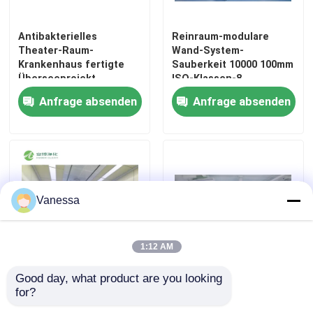
Automatische Krankenhaus-Tür
Antibakterielles
Reinraum-modulare
Theater-Raum-
Wand-System-
Krankenhaus fertigte
Sauberkeit 10000 100mm
Überseeprojekt
ISO-Klassen-8
chirurgischer Operationstisch
besonders an
Anfrage absenden
Anfrage absenden
medizinischer Deckenanhänger
Chirurgisches Licht LED
Vanessa
Operationssaal für Chirurgie
1:12 AM
Krankenhaus-Operationssaal
Good day, what product are you looking 
AMBER Modular Laminar
Gynäkologie-
for?
Hospital Theater Design
Orthopädie-hybride
Pharmazeutische Reinraum-Tür
und Bau
Krankenhaus-