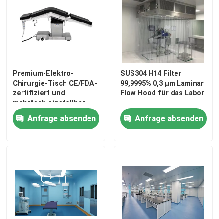
Fabrik-Ausflug
Qualitätskontrolle
Premium-Elektro-
SUS304 H14 Filter
Chirurgie-Tisch CE/FDA-
99,9995% 0,3 μm Laminar
Treten Sie mit uns in Verbindung
zertifiziert und
Flow Hood für das Labor
mehrfach einstellbar
Anfrage absenden
Anfrage absenden
Nachrichten
Fälle
Modularer Operationssaal
Modularer Reinraum