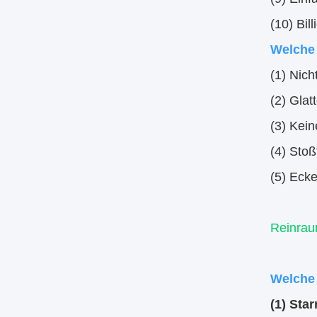
(10) Bill
Welche
(1) Nich
(2) Glat
(3) Kein
(4) Stoß
(5) Eck
Reinrau
Welche 
(1) Sta