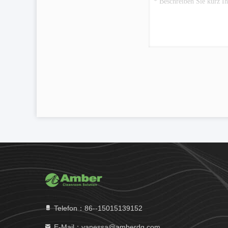
Telefon：86--15015139152
E-Mail：vanessa@amberdg.com