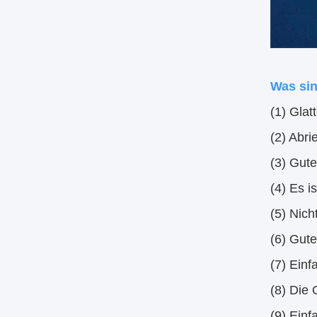
Was sin
(1) Glat
(2) Abri
(3) Gu
(4) Es is
(5) Nich
(6) Gut
(7) Einf
(8) Die 
(9) Einf