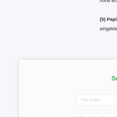
hohe Bra
(5) Pap
eingekl
S