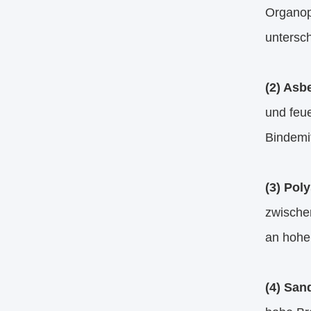
Organop
untersch
(2) Asb
und feu
Bindemit
(3) Poly
zwische
an hohe
(4) San