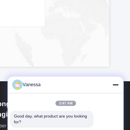
Vanessa
ngguan Amber Purification
3:47 AM
gineering Limited
Good day, what product are you looking 
for?
er Focus auf one-stop Ingenieurdienstleistungen