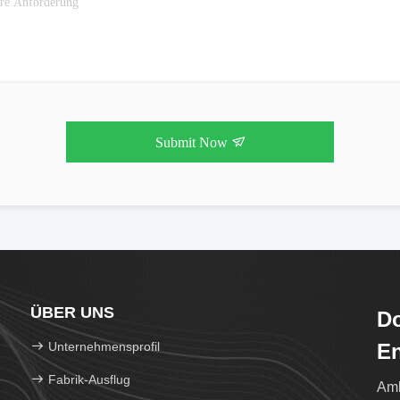
Submit Now
ÜBER UNS
Do
Unternehmensprofil
En
Fabrik-Ausflug
Amb