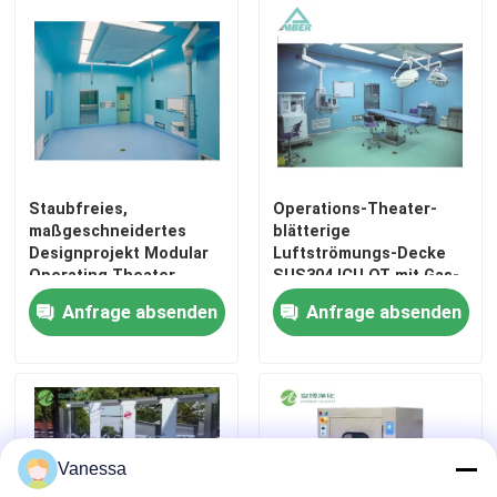
Staubfreies,
Operations-Theater-
maßgeschneidertes
blätterige
Designprojekt Modular
Luftströmungs-Decke
Operating Theater
SUS304 ICU OT mit Gas-
Anschlusskasten
Anfrage absenden
Anfrage absenden
Vanessa