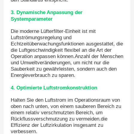
3. Dynamische Anpassung der
Automatische Krankenhaus-Tür
Systemparameter
Die moderne Lüfterfilter-Einheit ist mit
chirurgischer Operationstisch
Luftströmungsregelung und
Echtzeitüberwachungsfunktionen ausgestattet, die
die Luftgeschwindigkeit flexibel an die Art der
medizinischer Deckenanhänger
Operation anpassen können.Anzahl der Menschen
und Umweltveränderungen, um nicht nur die
Sauberkeit zu gewährleisten, sondern auch den
Chirurgisches Licht LED
Energieverbrauch zu sparen.
4. Optimierte Luftstromkonstruktion
Operationssaal für Chirurgie
Halten Sie den Luftstrom im Operationsraum von
oben nach unten, von einem sauberen Bereich zu
Krankenhaus-Operationssaal
einem relativ verschmutzten Bereich, um
Rückflussverschmutzung zu vermeiden.die
Effizienz der Luftzirkulation insgesamt zu
Pharmazeutische Reinraum-Tür
verbessern.