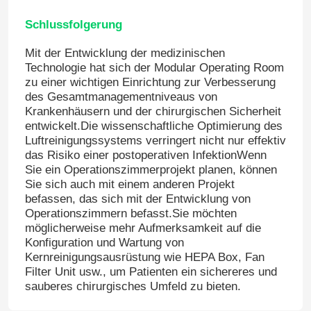
Schlussfolgerung
Wand-Sandwich-Platten
Mit der Entwicklung der medizinischen
Technologie hat sich der Modular Operating Room
Edelstahlluftdusche
zu einer wichtigen Einrichtung zur Verbesserung
des Gesamtmanagementniveaus von
Krankenhäusern und der chirurgischen Sicherheit
Edelstahl-Durchlauf-Kasten
entwickelt.Die wissenschaftliche Optimierung des
Luftreinigungssystems verringert nicht nur effektiv
das Risiko einer postoperativen InfektionWenn
Lüfterfiltereinheit
Sie ein Operationszimmerprojekt planen, können
Sie sich auch mit einem anderen Projekt
befassen, das sich mit der Entwicklung von
Medizinische Edelstahl-Wanne
Operationszimmern befasst.Sie möchten
möglicherweise mehr Aufmerksamkeit auf die
Konfiguration und Wartung von
Edelstahl-medizinisches Kabinett
Kernreinigungsausrüstung wie HEPA Box, Fan
Filter Unit usw., um Patienten ein sichereres und
sauberes chirurgisches Umfeld zu bieten.
Klimaanlageeinheit