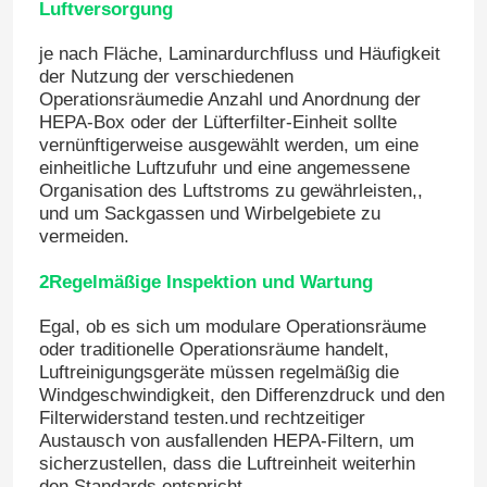
Luftversorgung
je nach Fläche, Laminardurchfluss und Häufigkeit
Fabrik-Ausflug
der Nutzung der verschiedenen
Operationsräumedie Anzahl und Anordnung der
HEPA-Box oder der Lüfterfilter-Einheit sollte
Qualitätskontrolle
vernünftigerweise ausgewählt werden, um eine
einheitliche Luftzufuhr und eine angemessene
Organisation des Luftstroms zu gewährleisten,,
Treten Sie mit uns in Verbindung
und um Sackgassen und Wirbelgebiete zu
vermeiden.
Nachrichten
2Regelmäßige Inspektion und Wartung
Egal, ob es sich um modulare Operationsräume
Fälle
oder traditionelle Operationsräume handelt,
Luftreinigungsgeräte müssen regelmäßig die
Windgeschwindigkeit, den Differenzdruck und den
Modularer Operationssaal
Filterwiderstand testen.und rechtzeitiger
Austausch von ausfallenden HEPA-Filtern, um
sicherzustellen, dass die Luftreinheit weiterhin
Modularer Reinraum
den Standards entspricht.