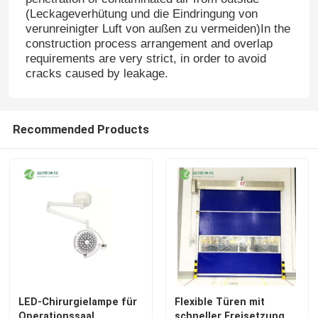
(Leckageverhütung und die Eindringung von
verunreinigter Luft von außen zu vermeiden)In the
Fabrik-Ausflug
construction process arrangement and overlap
requirements are very strict, in order to avoid
cracks caused by leakage.
Qualitätskontrolle
Recommended Products
Treten Sie mit uns in Verbindung
Nachrichten
Fälle
Modularer Operationssaal
LED-Chirurgielampe für
Flexible Türen mit
Modularer Reinraum
Operationssaal
schneller Freisetzung