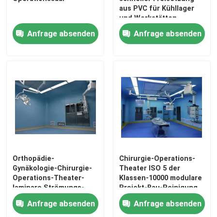
aus PVC für Kühllager
und Werkstätten
Automatische Krankenhaus-Tür
Anfrage absenden
Anfrage absenden
chirurgischer Operationstisch
medizinischer Deckenanhänger
Chirurgisches Licht LED
Operationssaal für Chirurgie
Orthopädie-
Chirurgie-Operations-
Gynäkologie-Chirurgie-
Theater ISO 5 der
Krankenhaus-Operationssaal
Operations-Theater-
Klassen-10000 modulare
laminare Strömungs-
Projekt-Bau-Reinigung
Klasse 100 - 1000
Anfrage absenden
Anfrage absenden
Pharmazeutische Reinraum-Tür