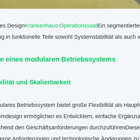
es Design
Krankenhaus Operationssaal
Ein segmentierte
ng in funktionelle Teile sowohl Systemstabilität als auch
le eines modularen Betriebssystems
ilität und Skalierbarkeit
lares Betriebssystem bietet große Flexibilität als Hau
emdesign ermöglichen es Entwicklern, einfache Ergänz
chend den Geschäftsanforderungen durchzuführenDiese K
erne Anforderungen und technologische Änderungen zu 