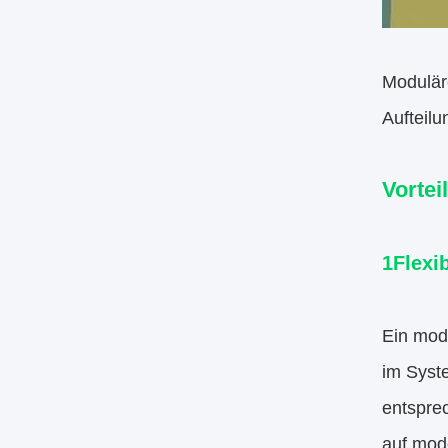
Modulär
Aufteilu
Vortei
1Flexib
Ein modu
im Syst
entspre
auf mod