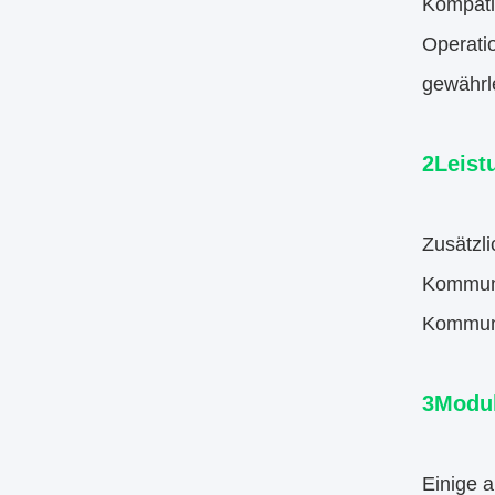
Kompatib
Operati
gewährl
2Leist
Zusätzl
Kommuni
Kommuni
3Modul
Einige 