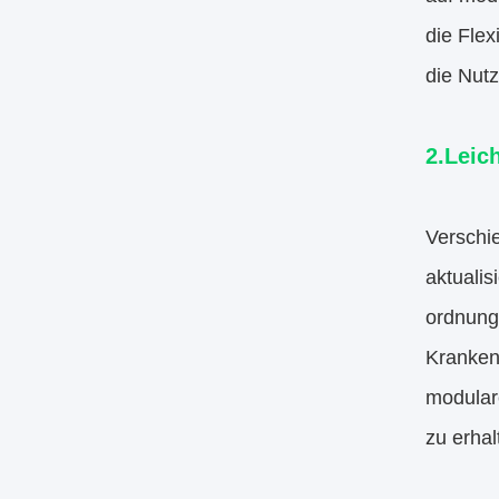
die Flex
die Nut
2.Leic
Verschi
aktualis
ordnung
Kranken
modulare
zu erhal