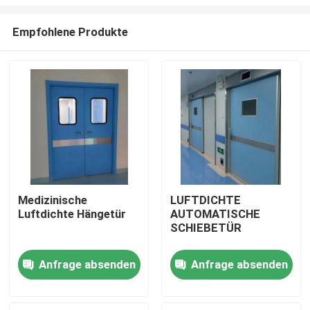
Empfohlene Produkte
Medizinische
LUFTDICHTE
Luftdichte Hängetür
AUTOMATISCHE
Haus
SCHIEBETÜR
Produkte
Anfrage absenden
Anfrage absenden
Über uns