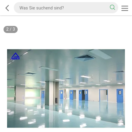
2
/
3