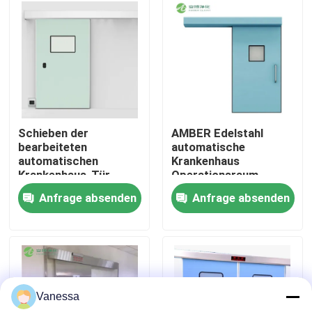
Fabrik-Ausflug
Qualitätskontrolle
Treten Sie mit uns in Verbindung
Schieben der
AMBER Edelstahl
bearbeiteten
automatische
automatischen
Krankenhaus
Nachrichten
Krankenhaus-Tür-
Operationsraum
elektrisches
Schiebetür
Anfrage absenden
Anfrage absenden
Steuerradar-
Fälle
Abfragung
Modularer Operationssaal
Vanessa
Modularer Reinraum