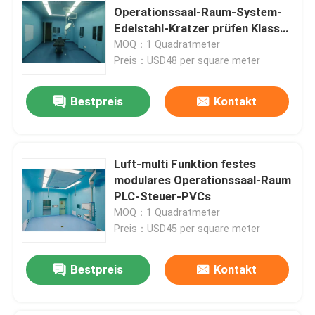
Operationssaal-Raum-System-
Edelstahl-Kratzer prüfen Klasse
100 - 1000
MOQ：1 Quadratmeter
Preis：USD48 per square meter
Bestpreis
Kontakt
Luft-multi Funktion festes
modulares Operationssaal-Raum
PLC-Steuer-PVCs
MOQ：1 Quadratmeter
Preis：USD45 per square meter
Bestpreis
Kontakt