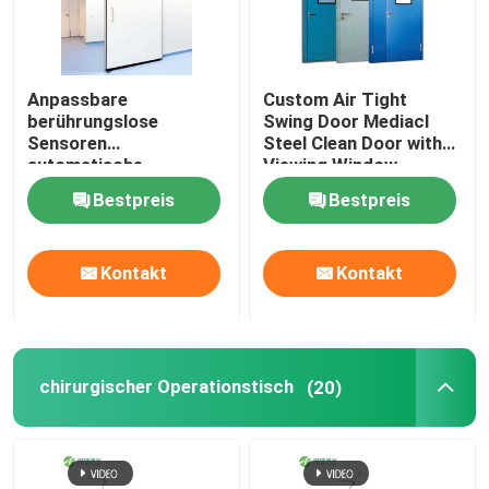
Anpassbare
Custom Air Tight
berührungslose
Swing Door Mediacl
Sensoren
Steel Clean Door with
automatische
Viewing Window
Krankenhaustüren
Bestpreis
Bestpreis
Kontakt
Kontakt
chirurgischer Operationstisch
(20)