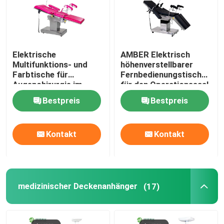
Elektrische
AMBER Elektrisch
Multifunktions- und
höhenverstellbarer
Farbtische für
Fernbedienungstisch
Augenchirurgie im
für den Operationssaal,
Krankenhaus
Wirbelsäulenchirurgie
Bestpreis
Bestpreis
Kontakt
Kontakt
medizinischer Deckenanhänger
(17)