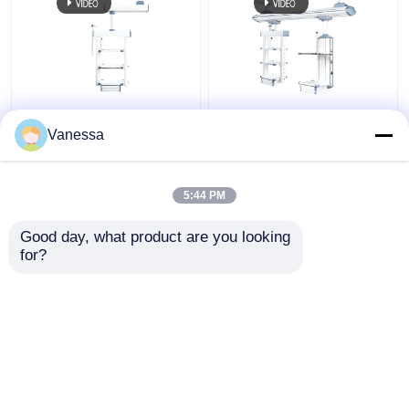
AMBER Flexible
Krankenhaus elektrisch
Integrierte Funktionen
verstellbares
Vanessa
Decken montierte
medizinisches
medizinische
Anhänger
Gashänger
Chirurgischer Boom
5:44 PM
Bestpreis
Bestpreis
Good day, what product are you looking 
for?
Kontakt
Kontakt
Sehen Sie mehr an
Startseite
Über uns
Kontakt
Desktop Site