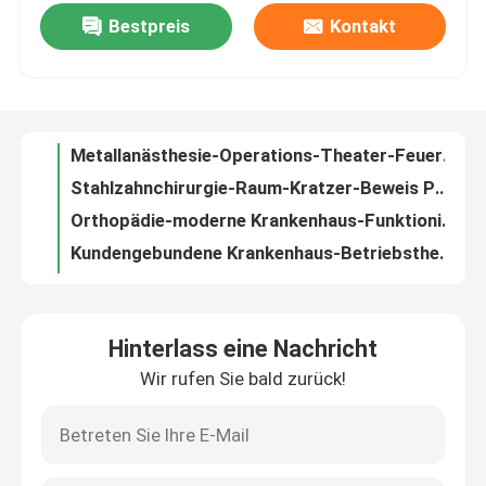
Bestpreis
Kontakt
Gynäkologie-Chirurgie-Operations-Theater-Edelstahl-Krankenhaus-Theater-Raum-Antistatisches
Metallanästhesie-Operations-Theater-Feuer-Beweis-General fertigte besonders an
Fabrik-Ausflug
Stahlzahnchirurgie-Raum-Kratzer-Beweis PVCs für Krankenhaus
Orthopädie-moderne Krankenhaus-Funktionierentheater blaue ISO 5
Qualitätskontrolle
Kundengebundene Krankenhaus-Betriebstheater-Bau-Gynäkologie mit Zusätzen
Gynäkologie-Orthopädie-hybride Krankenhaus-Funktionierentheater PLC-Steuerung
Treten Sie mit uns in Verbindung
Zahnmedizinischer Krankenhaus-Betriebstheater-Raum-Edelstahl-multi Funktions-Klasse 100 - 100000
Betäubender Krankenhaus-Betriebstheater-Edelstahl-allgemeiner Operationsraum
Nachrichten
Einfachen Sandwich-Platte installieren die modularen Cleanroom-Systeme modulares
Krankenhaus-modularer Reinraum staubfreies SUS304 ISO 6 mit Schiebetür
Fälle
Hinterlass eine Nachricht
Galvanisierte Blatt-modulare Reinraum-Feuer-Beweis-Sandwich-Platten
Wir rufen Sie bald zurück!
Krankenhaus-vorfabrizierter modularer Reinraum-industrielle Technik SUS304
Modularer Operationssaal
Staubfreie modulare Reinraum ISO 1 mit Luft-Duschdurchlauf-Kasten
Chemischer Laborapotheken-modularer Reinraum lamelliertes Brett
Modularer Reinraum
1.0mm automatischer Reinraum-Tür-Edelstahl-luftdicht verschlossene Schiebetüren