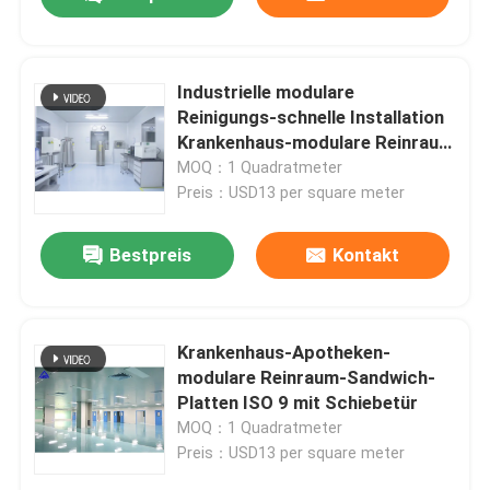
Industrielle modulare
Reinigungs-schnelle Installation
Krankenhaus-modulare Reinraum
ISO
MOQ：1 Quadratmeter
Preis：USD13 per square meter
Bestpreis
Kontakt
Haus
Krankenhaus-Apotheken-
modulare Reinraum-Sandwich-
Platten ISO 9 mit Schiebetür
Produkte
MOQ：1 Quadratmeter
Preis：USD13 per square meter
Über uns