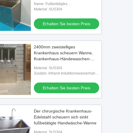
1350mm
Name: Fußbetätigtes
Handwaschbecken
Material: SUS304
Erhalten Sie besten Preis
2400mm zweistelliges
Krankenhaus scheuern Wanne,
Krankenhaus-Händewaschen-
Wanne 1.5mm
Material: SUS304
Zusätze: Infrarot-Induktionswasserhahn
und Seifenlichtspiegel
Erhalten Sie besten Preis
Der chirurgische Krankenhaus-
Edelstahl scheuern sich sinkt
fußbetätigte Handwäsche-Wanne
Material: SUS304