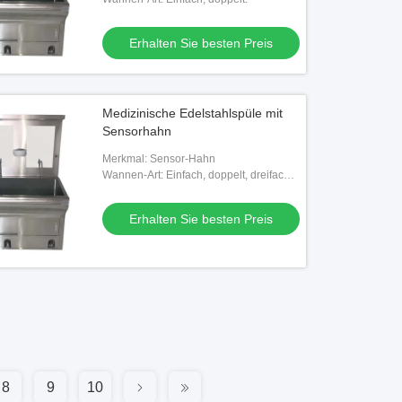
Kakerlaken-Ausleihstelle, mit
Wasserhahn,
Erhalten Sie besten Preis
Medizinische Edelstahlspüle mit
Sensorhahn
Merkmal: Sensor-Hahn
Wannen-Art: Einfach, doppelt, dreifach
und mehrfach
Erhalten Sie besten Preis
8
9
10