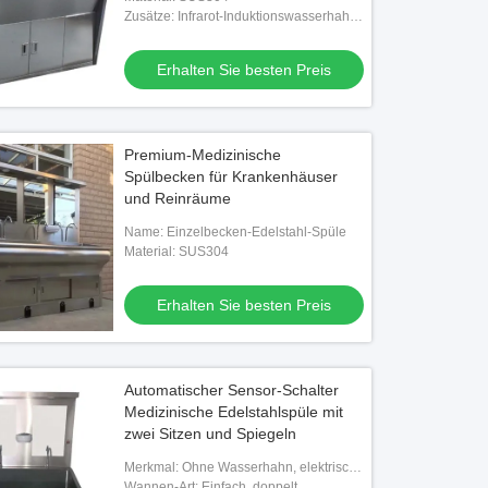
Zusätze: Infrarot-Induktionswasserhahn
und Seifenlichtspiegel
Erhalten Sie besten Preis
Premium-Medizinische
Video
Spülbecken für Krankenhäuser
und Reinräume
rales Überwachungssystem für die
Medizinische Luftdichte Hängetür
tionszimmer - All-in-One-
Name: Einzelbecken-Edelstahl-Spüle
Material: SUS304
nlösung mit 6-Systemintegration
Erhalten Sie besten Preis
Erhalten Sie besten Preis
Erhalten Sie besten Preis
Automatischer Sensor-Schalter
Medizinische Edelstahlspüle mit
zwei Sitzen und Spiegeln
Merkmal: Ohne Wasserhahn, elektrische
Wasserhähne, abnehmbare Anti-
Wannen-Art: Einfach, doppelt.