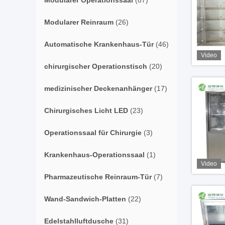
Modularer Operationssaal
(87)
Modularer Reinraum
(26)
Automatische Krankenhaus-Tür
(46)
Video
chirurgischer Operationstisch
(20)
medizinischer Deckenanhänger
(17)
Chirurgisches Licht LED
(23)
Operationssaal für Chirurgie
(3)
Krankenhaus-Operationssaal
(1)
Video
Pharmazeutische Reinraum-Tür
(7)
Wand-Sandwich-Platten
(22)
Edelstahlluftdusche
(31)