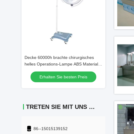
Video
rendes
Decke 60000h brachte chirurgisches
Durchlauf des 
Licht-mit
helles Operations-Lampe ABS Material
den Kasten beson
5000K LED an
Laborkrankenha
Preis
Erhalten Sie besten Preis
Erhalten
TRETEN SIE MIT UNS IN VERBINDUNG
86--15015139152