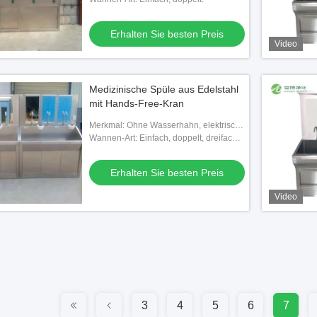
Kakerlaken-Ausleihstelle, mit
Wasserhahn,
Erhalten Sie besten Preis
Video
Medizinische Spüle aus Edelstahl
mit Hands-Free-Kran
Merkmal: Ohne Wasserhahn, elektrische
Wasserhähne, abnehmbare Anti-
Wannen-Art: Einfach, doppelt, dreifach
Kakerlaken-Ausleihstelle, mit
und mehrfach
Wasserhahn,
Erhalten Sie besten Preis
Video
3
4
5
6
7