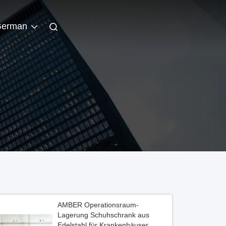
erman
AMBER Operationsraum-
Lagerung Schuhschrank aus
Edelstahl für Krankenhäuser