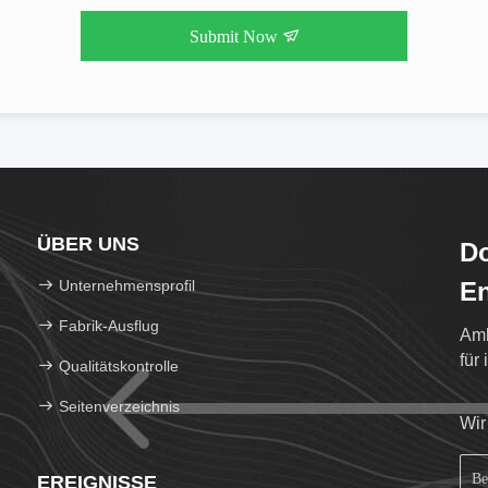
Submit Now
ÜBER UNS
Do
Unternehmensprofil
En
Fabrik-Ausflug
Amb
für
Qualitätskontrolle
Seitenverzeichnis
Wir
EREIGNISSE