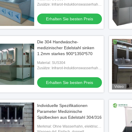
Zusätze: Infrarot-Induktionswasserhahn
und Seifenlichtspiegel
Erhalten Sie besten Preis
Die 304 Handwäsche-
medizinischer Edelstahl sinken
1.2mm starkes 900*1350*570
Reinraum-SS201 durch
Anästhesie-Deckenpendel
Zent
ders angefertigt für
Material: SUS304
Opera
Zusätze: Infrarot-Induktionswasserhahn
us
Bedie
und Seifenlichtspiegel
 Sie besten Preis
Erhalten Sie besten Preis
Erhalten Sie besten Preis
Video
Individuelle Spezifikationen
Parameter Medizinische
Spülbecken aus Edelstahl 304/316
Merkmal: Ohne Wasserhahn, elektrische
Wasserhähne, abnehmbare Anti-
Wannen-Art: Einfach, doppelt.