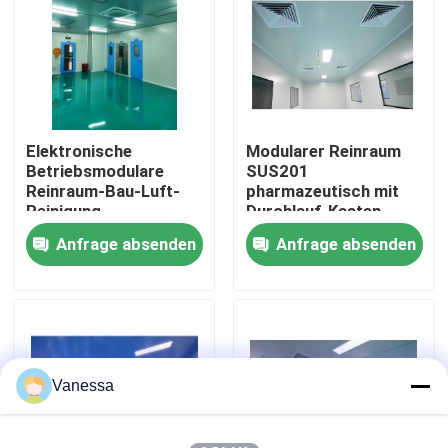
Fabrik-Ausflug
Qualitätskontrolle
Elektronische
Modularer Reinraum
Betriebsmodulare
SUS201
Treten Sie mit uns in Verbindung
Reinraum-Bau-Luft-
pharmazeutisch mit
Reinigung
Durchlauf-Kasten-
Ausrüstung
Anfrage absenden
Anfrage absenden
Nachrichten
Fälle
Modularer Operationssaal
Vanessa
Modularer Reinraum