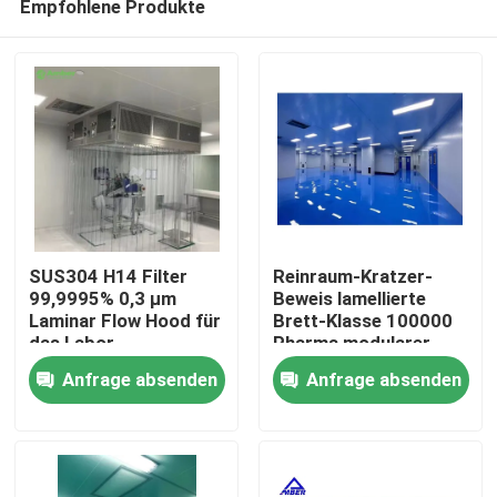
Empfohlene Produkte
SUS304 H14 Filter
Reinraum-Kratzer-
99,9995% 0,3 μm
Beweis lamellierte
Laminar Flow Hood für
Brett-Klasse 100000
das Labor
Pharma modularer
Haus
Anfrage absenden
Anfrage absenden
Produkte
Über uns