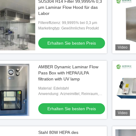
SUS304 H14 Filter 99,9995% 0,3
μm Laminar Flow Hood für das
Labor
Filtereffizienz: 99,9995% bei 0,3 μm
Marketingtyp: Gewöhnliches Produkt
Erhalten Sie besten Preis
Video
AMBER Dynamic Laminar Flow
Pass Box with HEPA/ULPA
filtration with UV lamp
Material: Edelstahl
Anwendung: Arzneimittel, Reinraum,
Operationssaal usw.
Erhalten Sie besten Preis
Video
Stahl 80W HEPA des