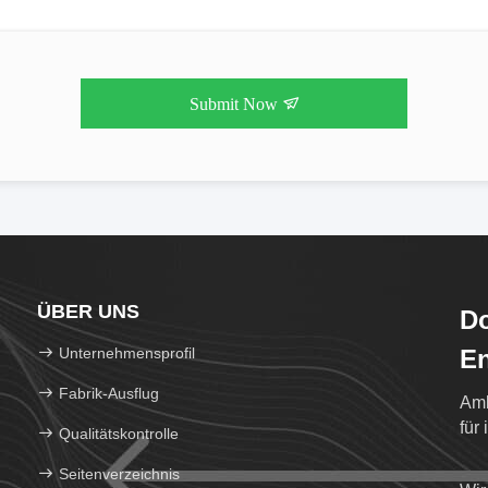
Submit Now
ÜBER UNS
Do
Unternehmensprofil
En
Fabrik-Ausflug
Amb
für
Qualitätskontrolle
Seitenverzeichnis