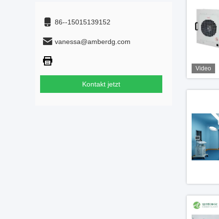
86--15015139152
vanessa@amberdg.com
Video
Kontakt jetzt