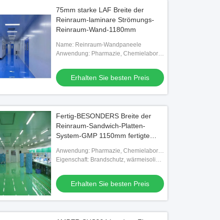
75mm starke LAF Breite der
Reinraum-laminare Strömungs-
Reinraum-Wand-1180mm
Name: Reinraum-Wandpaneele
Anwendung: Pharmazie, Chemielabor,
Elektronikfabrik, Krankenhaus
Erhalten Sie besten Preis
Fertig-BESONDERS Breite der
Reinraum-Sandwich-Platten-
System-GMP 1150mm fertigte
besonders an
Anwendung: Pharmazie, Chemielabor,
Elektronikfabrik, Krankenhaus
Eigenschaft: Brandschutz, wärmeisoliert,
große Tragfähigkeit
Erhalten Sie besten Preis