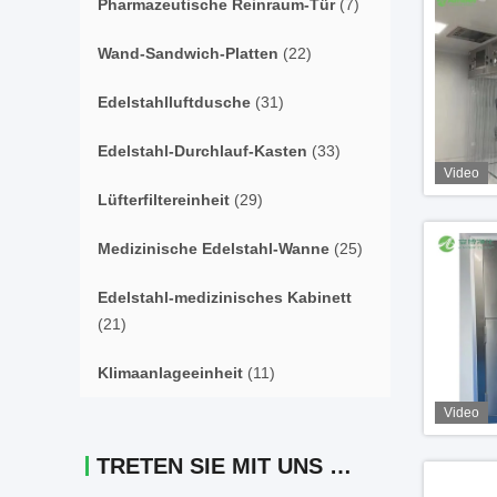
Pharmazeutische Reinraum-Tür
(7)
Wand-Sandwich-Platten
(22)
Edelstahlluftdusche
(31)
Edelstahl-Durchlauf-Kasten
(33)
Video
Lüfterfiltereinheit
(29)
Medizinische Edelstahl-Wanne
(25)
Edelstahl-medizinisches Kabinett
(21)
Klimaanlageeinheit
(11)
Video
TRETEN SIE MIT UNS IN VERBINDUNG