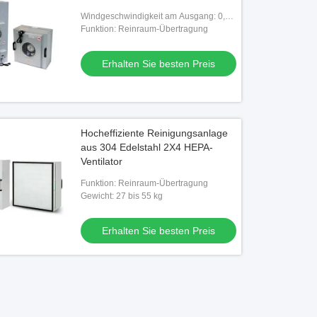
Windgeschwindigkeit am Ausgang: 0,38
~ 0,45 m/s
Funktion: Reinraum-Übertragung
Erhalten Sie besten Preis
Hocheffiziente Reinigungsanlage
aus 304 Edelstahl 2X4 HEPA-
Ventilator
Funktion: Reinraum-Übertragung
Gewicht: 27 bis 55 kg
Erhalten Sie besten Preis