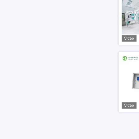
Video
Video