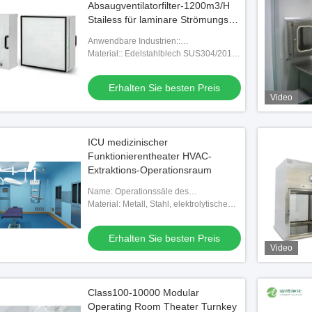
Absaugventilatorfilter-1200m3/H
Stailess für laminare Strömungs-
Hauben
Anwendbare Industrien::
Baustoffgeschäfte, Produktionsstätte,
Material:: Edelstahlblech SUS304/201
Lebensmittel
/galvanized/Backen
Erhalten Sie besten Preis
Video
ICU medizinischer
Funktionierentheater HVAC-
Extraktions-Operationsraum
Name: Operationssäle des
Krankenhauses
Material: Metall, Stahl, elektrolytische
Platte mit PVC-Behandlung
Erhalten Sie besten Preis
Video
Class100-10000 Modular
Operating Room Theater Turnkey