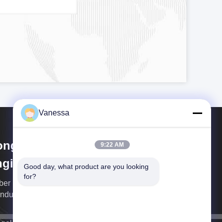
Vanessa
ngguan Amber Purification
9:22 AM
gineering Limited
Good day, what product are you looking 
for?
er Focus auf one-stop Ingenieurdienstleistungen
 industrielle Cleanrooms und Operationssäle.