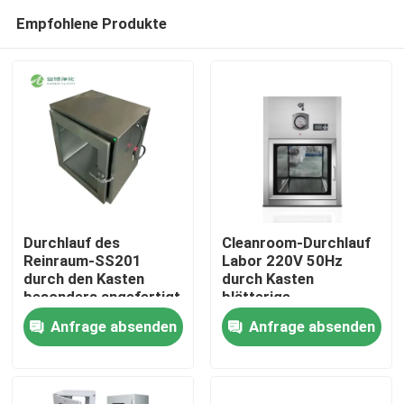
Empfohlene Produkte
Durchlauf des
Cleanroom-Durchlauf
Reinraum-SS201
Labor 220V 50Hz
durch den Kasten
durch Kasten
Haus
besonders angefertigt
blätterige
für Laborkrankenhaus
660*500*580mm
Anfrage absenden
Anfrage absenden
Produkte
Über uns