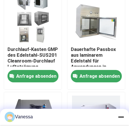
Fabrik-Ausflug
Qualitätskontrolle
Durchlauf-Kasten GMP
Dauerhafte Passbox
Treten Sie mit uns in Verbindung
des Edelstahl-SUS201
aus laminarem
Cleanroom-Durchlauf
Edelstahl für
Luftströmung
Anwendungen in
Nachrichten
blätteriger durch
Reinräumen
Anfrage absenden
Anfrage absenden
Kasten
Fälle
Modularer Operationssaal
Vanessa
Modularer Reinraum