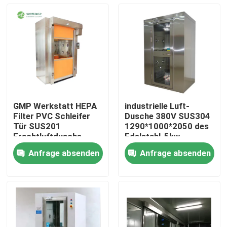
GMP Werkstatt HEPA
industrielle Luft-
Filter PVC Schleifer
Dusche 380V SUS304
Tür SUS201
1290*1000*2050 des
Frachtluftdusche
Edelstahl-5kw
Anfrage absenden
Anfrage absenden
Haus
Produkte
Über uns