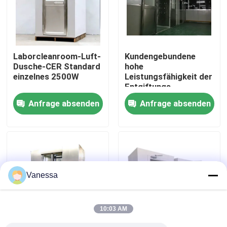
Fabrik-Ausflug
Laborcleanroom-Luft-
Kundengebundene
Qualitätskontrolle
Dusche-CER Standard
hohe
einzelnes 2500W
Leistungsfähigkeit der
Entgiftungs-
Treten Sie mit uns in Verbindung
Edelstahl-Luft-
Anfrage absenden
Anfrage absenden
Dusche1100w
Nachrichten
Fälle
Vanessa
Modularer Operationssaal
10:03 AM
Modularer Reinraum