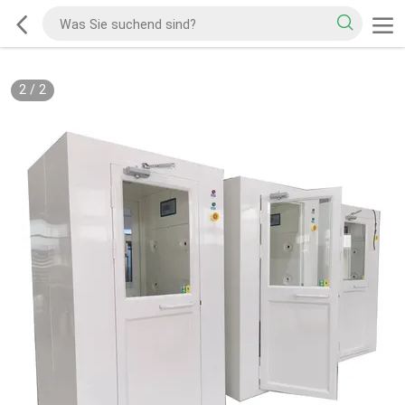
2
/
2