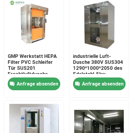
GMP Werkstatt HEPA
industrielle Luft-
Filter PVC Schleifer
Dusche 380V SUS304
Tür SUS201
1290*1000*2050 des
Frachtluftdusche
Edelstahl-5kw
Anfrage absenden
Anfrage absenden
Haus
Produkte
Über uns