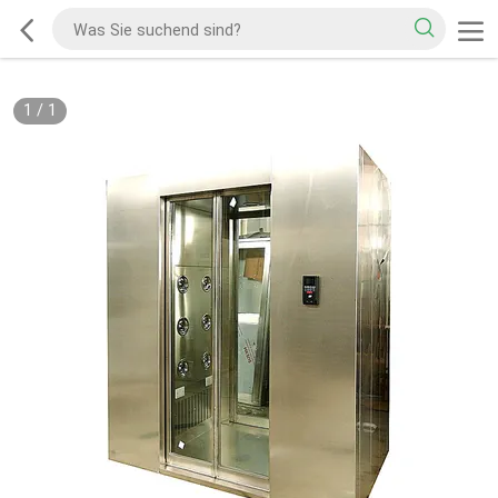
1
/
1