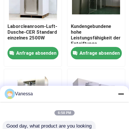
Fabrik-Ausflug
Laborcleanroom-Luft-
Kundengebundene
Dusche-CER Standard
hohe
Qualitätskontrolle
einzelnes 2500W
Leistungsfähigkeit der
Entgiftungs-
Edelstahl-Luft-
Anfrage absenden
Anfrage absenden
Treten Sie mit uns in Verbindung
Dusche1100w
Nachrichten
Fälle
Vanessa
Modularer Operationssaal
6:58 PM
Modularer Reinraum
Good day, what product are you looking 
industrielle Luft-
Durchlauf-Kasten-