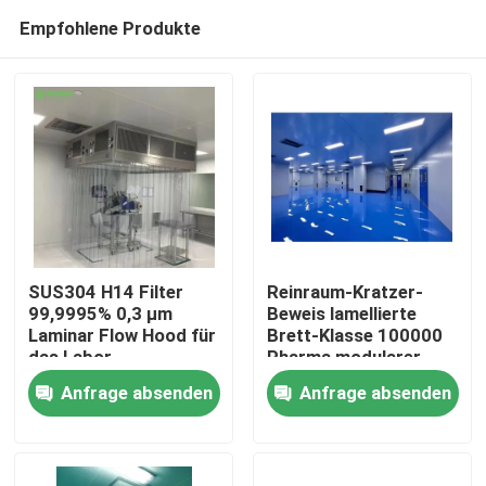
Empfohlene Produkte
SUS304 H14 Filter
Reinraum-Kratzer-
99,9995% 0,3 μm
Beweis lamellierte
Laminar Flow Hood für
Brett-Klasse 100000
Haus
das Labor
Pharma modularer
Anfrage absenden
Anfrage absenden
Produkte
Über uns