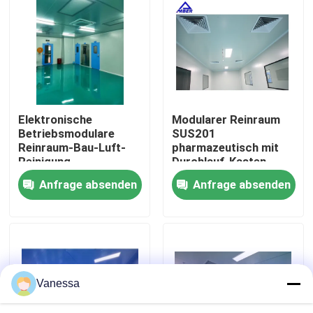
Fabrik-Ausflug
Qualitätskontrolle
Elektronische
Modularer Reinraum
Treten Sie mit uns in Verbindung
Betriebsmodulare
SUS201
Reinraum-Bau-Luft-
pharmazeutisch mit
Reinigung
Durchlauf-Kasten-
Nachrichten
Ausrüstung
Anfrage absenden
Anfrage absenden
Fälle
Modularer Operationssaal
Vanessa
Modularer Reinraum