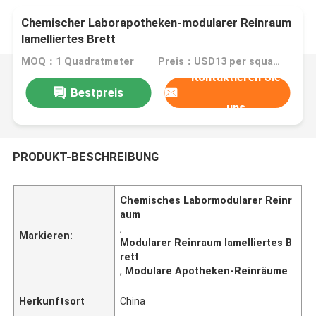
Chemischer Laborapotheken-modularer Reinraum
lamelliertes Brett
MOQ：1 Quadratmeter
Preis：USD13 per square meter
Kontaktieren Sie
Bestpreis
uns
PRODUKT-BESCHREIBUNG
Chemisches Labormodularer Reinr
aum
,
Markieren:
Modularer Reinraum lamelliertes B
rett
,
Modulare Apotheken-Reinräume
Herkunftsort
China