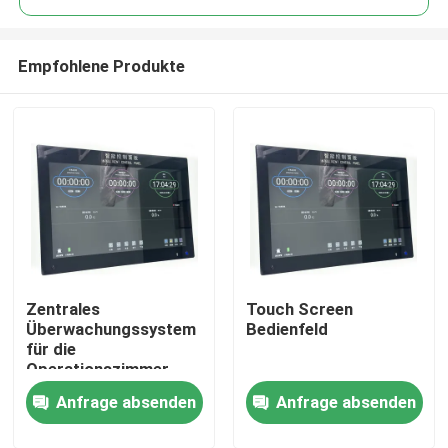
Empfohlene Produkte
Zentrales
Touch Screen
Haus
Überwachungssystem
Bedienfeld
für die
Operationszimmer -
Produkte
All-in-One-
Anfrage absenden
Anfrage absenden
Bedienlösung mit 6-
Systemintegration
Über uns