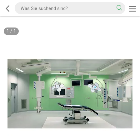
1
/
1