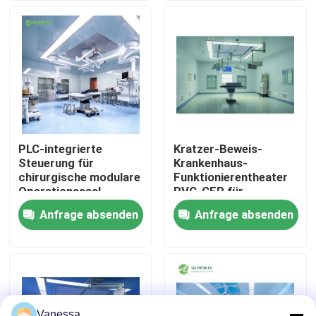
Fabrik-Ausflug
Qualitätskontrolle
Treten Sie mit uns in Verbindung
PLC-integrierte
Kratzer-Beweis-
Steuerung für
Krankenhaus-
Nachrichten
chirurgische modulare
Funktionierentheater
Operationssaal-
PVC-CER für
Komplettlösung
Krankenhaus-schnelle
Anfrage absenden
Anfrage absenden
Fälle
Versammlung
Modularer Operationssaal
Modularer Reinraum
Vanessa