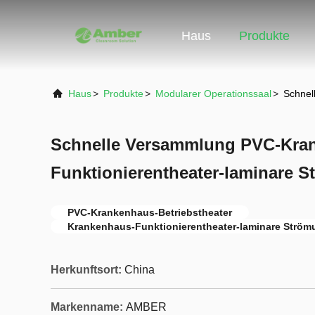
Haus
Produkte
Haus
>
Produkte
>
Modularer Operationssaal
>
Schnel
Schnelle Versammlung PVC-Kra
Funktionierentheater-laminare 
PVC-Krankenhaus-Betriebstheater
Krankenhaus-Funktionierentheater-laminare Ström
Herkunftsort:
China
Markenname:
AMBER