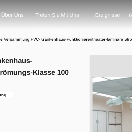
Über Uns
Treten Sie Mit Uns
Ereignisse
G
In Verbindung
le Versammlung PVC-Krankenhaus-Funktionierentheater-laminare Str
nkenhaus-
Strömungs-Klasse 100
ung