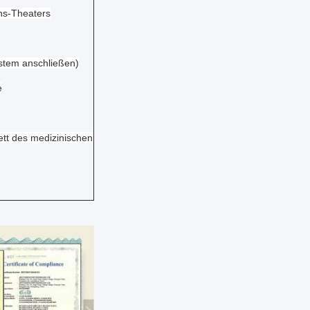
ns-Theaters
stem anschließen)
e
ett des medizinischen