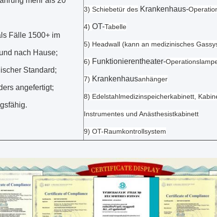
fahrung mehr als 20
Krankenhaus-
3) Schiebetür des
Operatio
OT-
4)
Tabelle
als Fälle 1500+ im
5) Headwall (kann an medizinisches Gassy
und nach Hause;
Funktionierentheater-
6)
Operationslamp
nischer Standard;
Krankenhaus
7)
anhänger
ers angefertigt;
8) Edelstahlmedizinspeicherkabinett, Kabin
ngsfähig.
Instrumentes und Anästhesistkabinett
9) OT-Raumkontrollsystem