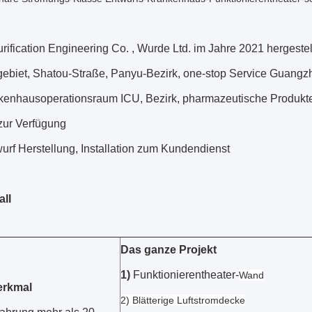
ification Engineering Co. , Wurde Ltd. im Jahre 2021 hergeste
gebiet, Shatou-Straße, Panyu-Bezirk,
one-stop Service
Guangzh
enhausoperationsraum ICU, Bezirk, pharmazeutische Produkte, B
zur Verfügung
rf Herstellung, Installation zum Kundendienst
all
Das ganze Projekt
1)
Funktionierentheater-
Wand
rkmal
2) Blätterige Luftstromdecke