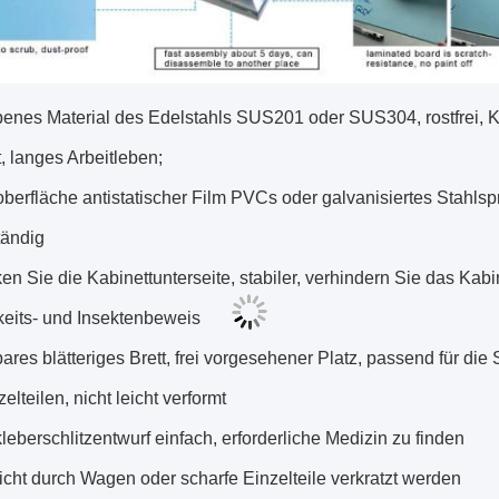
enes Material des Edelstahls SUS201 oder SUS304, rostfrei, 
, langes Arbeitleben;
roberfläche antistatischer Film PVCs oder galvanisiertes Stahlspr
tändig
ken Sie die Kabinettunterseite, stabiler, verhindern Sie das Kab
keits- und Insektenbeweis
rbares blätteriges Brett, frei vorgesehener Platz, passend für di
elteilen, nicht leicht verformt
fkleberschlitzentwurf einfach, erforderliche Medizin zu finden
icht durch Wagen oder scharfe Einzelteile verkratzt werden