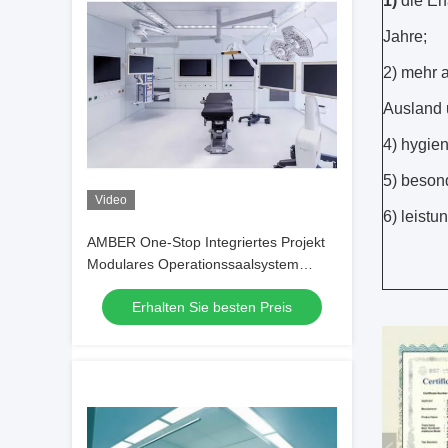
1)
die Er
Jahre;
2) mehr 
Ausland 
4) hygie
5) besond
Video
6) leistu
AMBER One-Stop Integriertes Projekt
Modulares Operationssaalsystem
Service
Erhalten Sie besten Preis