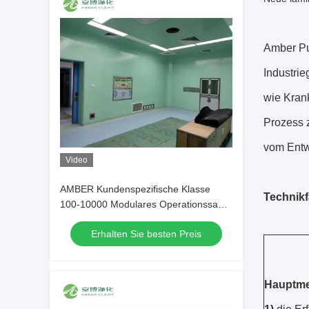
Amber Pur
Industrie
wie Krank
Prozess 
vom Entwu
Video
AMBER Kundenspezifische Klasse
Technikf
100-10000 Modulares Operationssaal-
Komplettservice
Erhalten Sie besten Preis
Hauptme