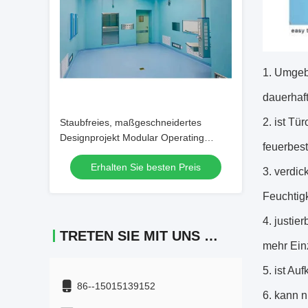
1. Umgeb
dauerhaft
2. ist Tü
Staubfreies, maßgeschneidertes
Designprojekt Modular Operating
feuerbes
Theater
Erhalten Sie besten Preis
3. verdic
Feuchtig
4. justie
TRETEN SIE MIT UNS IN VERBINDUNG
mehr Einz
5. ist Au
86--15015139152
6. kann n