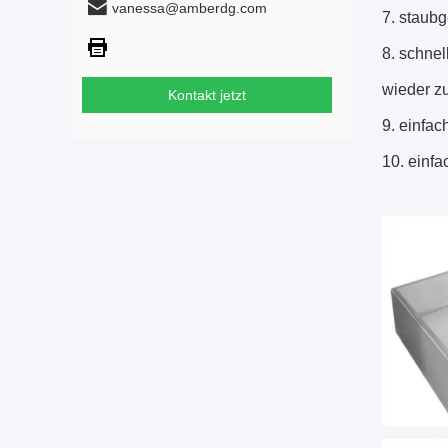
vanessa@amberdg.com
7. staubg
8. schne
wieder 
Kontakt jetzt
9. einfac
10. einfa