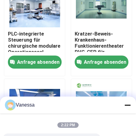
Fabrik-Ausflug
PLC-integrierte
Kratzer-Beweis-
Qualitätskontrolle
Steuerung für
Krankenhaus-
chirurgische modulare
Funktionierentheater
Operationssaal-
PVC-CER für
Treten Sie mit uns in Verbindung
Komplettlösung
Krankenhaus-schnelle
Anfrage absenden
Anfrage absenden
Versammlung
Nachrichten
Fälle
Vanessa
Modularer Operationssaal
2:22 PM
Modularer Reinraum