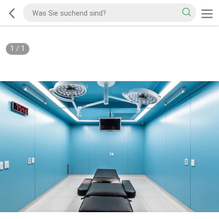
1
/
1