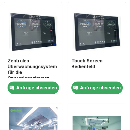
Zentrales
Touch Screen
Überwachungssystem
Bedienfeld
für die
Operationszimmer -
All-in-One-
Anfrage absenden
Anfrage absenden
Bedienlösung mit 6-
Haus
Systemintegration
Produkte
Über uns