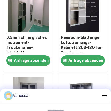
Fabrik-Ausflug
Qualitätskontrolle
0.5mm chirurgisches
Reinraum-blätterige
Instrument-
Luftströmungs-
Treten Sie mit uns in Verbindung
Trockenofen-
Kabinett SUS-ISO für
Edelstahl-
Krankenhaus
Krankenhaus-Möbel
Anfrage absenden
Anfrage absenden
Nachrichten
Fälle
Modularer Operationssaal
Vanessa
Modularer Reinraum