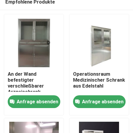
Empfohlene Produkte
An der Wand
Operationsraum
befestigter
Medizinischer Schrank
verschließbarer
aus Edelstahl
Arzneischrank
Haus
Anfrage absenden
Anfrage absenden
Produkte
Über uns