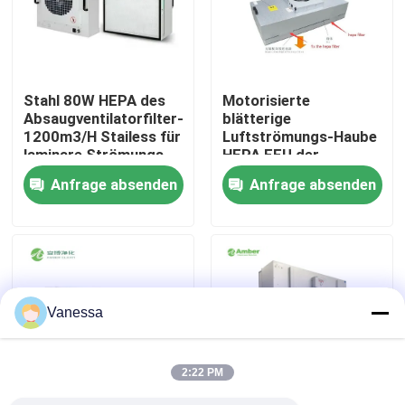
Fabrik-Ausflug
Stahl 80W HEPA des
Motorisierte
Qualitätskontrolle
Absaugventilatorfilter-
blätterige
1200m3/H Stailess für
Luftströmungs-Haube
laminare Strömungs-
HEPA FFU der
Treten Sie mit uns in Verbindung
Hauben
Cleanroom-Fan-
Anfrage absenden
Anfrage absenden
Filtrationseinheits-
FFU
Nachrichten
Fälle
Vanessa
Modularer Operationssaal
2:22 PM
Modularer Reinraum