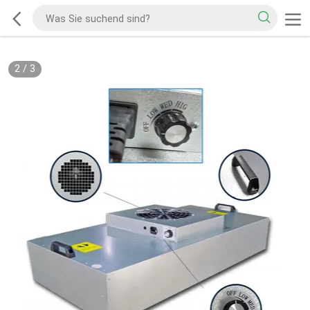
2
/
3