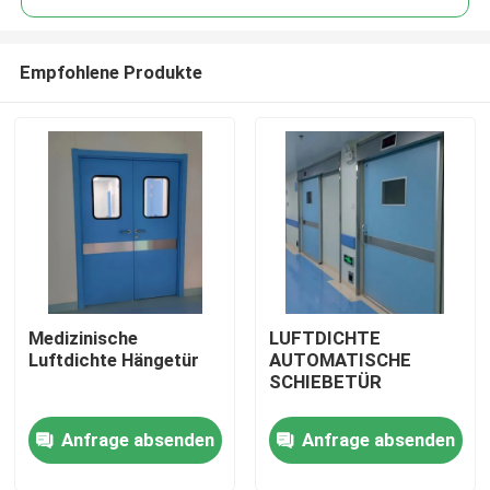
Empfohlene Produkte
Medizinische
LUFTDICHTE
Haus
Luftdichte Hängetür
AUTOMATISCHE
SCHIEBETÜR
Produkte
Anfrage absenden
Anfrage absenden
Über uns