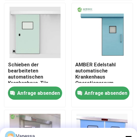
Fabrik-Ausflug
Qualitätskontrolle
Treten Sie mit uns in Verbindung
Schieben der
AMBER Edelstahl
bearbeiteten
automatische
Nachrichten
automatischen
Krankenhaus
Krankenhaus-Tür-
Operationsraum
elektrisches
Schiebetür
Anfrage absenden
Anfrage absenden
Fälle
Steuerradar-
Abfragung
Modularer Operationssaal
Modularer Reinraum
Vanessa