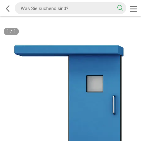
1
/
1