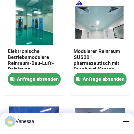
Fabrik-Ausflug
Qualitätskontrolle
Elektronische
Modularer Reinraum
Treten Sie mit uns in Verbindung
Betriebsmodulare
SUS201
Reinraum-Bau-Luft-
pharmazeutisch mit
Reinigung
Durchlauf-Kasten-
Nachrichten
Ausrüstung
Anfrage absenden
Anfrage absenden
Fälle
Modularer Operationssaal
Vanessa
Modularer Reinraum