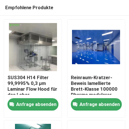
Empfohlene Produkte
SUS304 H14 Filter
Reinraum-Kratzer-
99,9995% 0,3 μm
Beweis lamellierte
Laminar Flow Hood für
Brett-Klasse 100000
Haus
das Labor
Pharma modularer
Anfrage absenden
Anfrage absenden
Produkte
Über uns