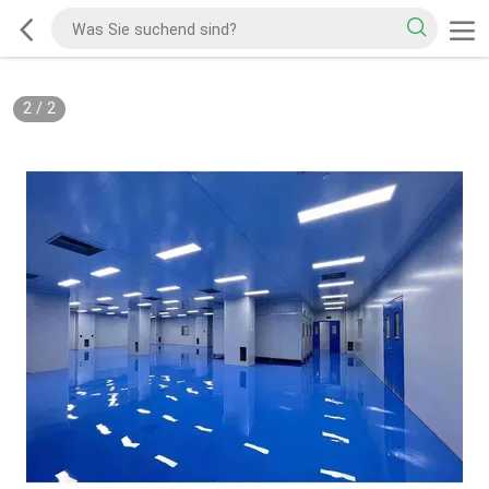
2
/
2