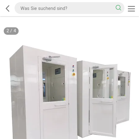
2
/
4