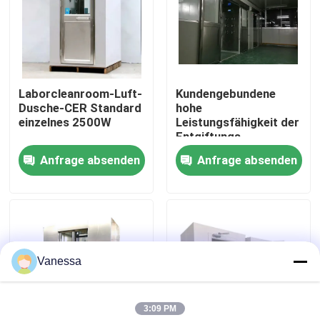
Fabrik-Ausflug
Qualitätskontrolle
Laborcleanroom-Luft-
Kundengebundene
Dusche-CER Standard
hohe
einzelnes 2500W
Leistungsfähigkeit der
Treten Sie mit uns in Verbindung
Entgiftungs-
Edelstahl-Luft-
Anfrage absenden
Anfrage absenden
Dusche1100w
Nachrichten
Fälle
Vanessa
Modularer Operationssaal
3:09 PM
Modularer Reinraum