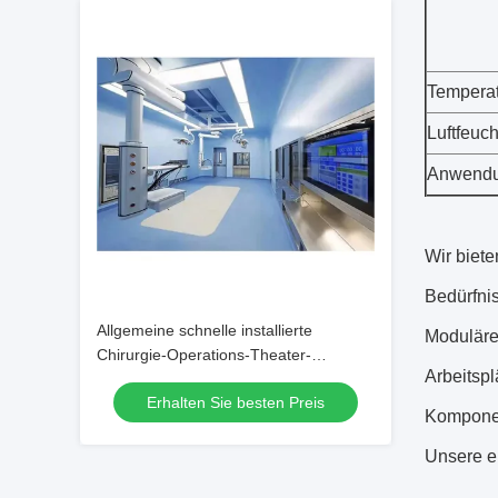
Temperat
Luftfeuch
Anwend
Wir biet
Bedürfni
Allgemeine schnelle installierte
Moduläre
Chirurgie-Operations-Theater-
Arbeitspl
Krankenhaus-Theater-Raum PVC-
Erhalten Sie besten Preis
Behandlung
Kompone
Unsere er