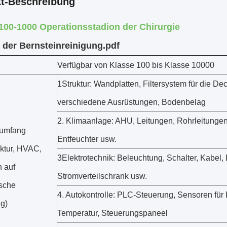
t-Beschreibung
100-1000 Operationsstadion der Chirurgie
 der Bernsteinreinigung.pdf
Verfügbar von Klasse 100 bis Klasse 10000
1Struktur: Wandplatten, Filtersystem für die De
verschiedene Ausrüstungen, Bodenbelag
2. Klimaanlage: AHU, Leitungen, Rohrleitungen
sumfang
Entfeuchter usw.
uktur, HVAC,
3Elektrotechnik: Beleuchtung, Schalter, Kabel, 
h auf
Stromverteilschrank usw.
sche
4. Autokontrolle: PLC-Steuerung, Sensoren für 
g)
Temperatur, Steuerungspaneel