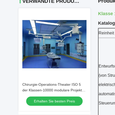
Produk
VERWANDTE PRODUKTE
Klasse 
Katalog
Reinheit
Entwurf
(von Str
Chirurgie-Operations-Theater ISO 5
elektrisc
der Klassen-10000 modulare Projekt-
automati
Bau-Reinigung
Erhalten Sie besten Preis
Steuerun