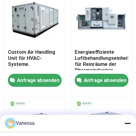
Fabrik-Ausflug
Qualitätskontrolle
Custom Air Handling
Energieeffiziente
Treten Sie mit uns in Verbindung
Unit für HVAC-
Luftbehandlungseinheit
Systeme.
für Reinräume der
Pharmaindustrie
Nachrichten
Anfrage absenden
Anfrage absenden
Fälle
Modularer Operationssaal
Vanessa
Modularer Reinraum