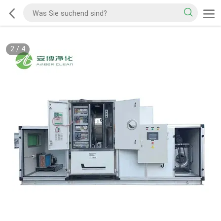
2
/
4