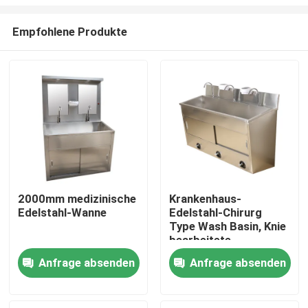
Empfohlene Produkte
2000mm medizinische
Krankenhaus-
Edelstahl-Wanne
Edelstahl-Chirurg
Haus
Type Wash Basin, Knie
bearbeitete
Handwäsche-Wanne
Produkte
Anfrage absenden
Anfrage absenden
Über uns