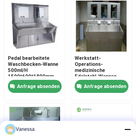
Fabrik-Ausflug
Qualitätskontrolle
Treten Sie mit uns in Verbindung
Pedal bearbeitete
Werkstatt-
Waschbecken-Wanne
Operations-
500ml/H
medizinische
Nachrichten
1500*600*1800mm
Edelstahl-Wannen-
der Handsus304
Handwäsche-Wanne
Anfrage absenden
Anfrage absenden
SUS201 mit
Fälle
Stichlöchern
Modularer Operationssaal
Vanessa
Modularer Reinraum