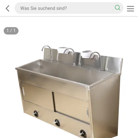
1
/
1