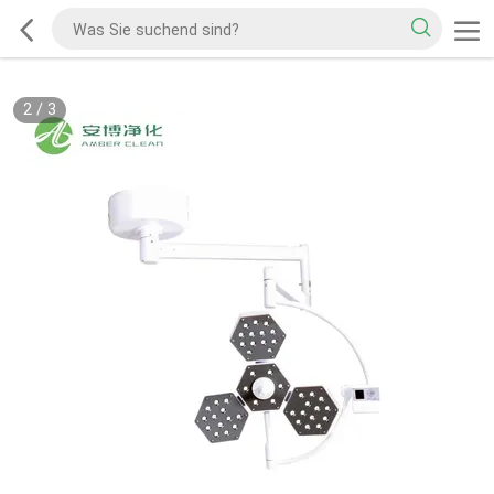
2
/
3