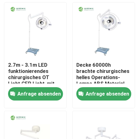
2.7m - 3.1m LED
Decke 60000h
funktionierendes
brachte chirurgisches
chirurgisches OT
helles Operations-
Licht CER Licht-mit
Lampe ABS Material
Schatten-Ausgleich
5000K LED an
Anfrage absenden
Anfrage absenden
Haus
Produkte
Über uns